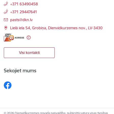
+371 63490458
+371 29447641
E-pasts:
pasts@dkn.lv
Lielā iela 54, Grobiņa, Dienvidkurzemes nov., LV-3430
Visi kontakti
Sekojiet mums
© 2026 Dienvidkurzemes novada pašvaldība, publicētā satura visas tiesības