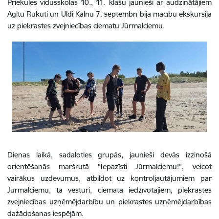
Priekules vidusskolas 10., 11. klašu jaunieši ar audzinātājiem
Agitu Rukuti un Uldi Kalnu 7. septembrī bija mācību ekskursijā
uz piekrastes zvejniecības ciematu Jūrmalciemu.
Dienas laikā, sadaloties grupās, jaunieši devās izzinošā
orientēšanās maršrutā “Iepazīsti Jūrmalciemu!”, veicot
vairākus uzdevumus, atbildot uz kontroljautājumiem par
Jūrmalciemu, tā vēsturi, ciemata iedzīvotājiem, piekrastes
zvejniecības uzņēmējdarbību un piekrastes uzņēmējdarbības
dažādošanas iespējām.