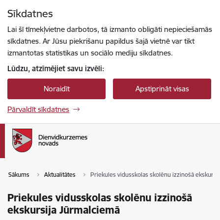
Pāriet uz lapas saturu
Sīkdatnes
Spied
lai meklētu
Enter
Lai šī tīmekļvietne darbotos, tā izmanto obligāti nepieciešamās
sīkdatnes. Ar Jūsu piekrišanu papildus šajā vietnē var tikt
izmantotas statistikas un sociālo mediju sīkdatnes.
Lūdzu, atzīmējiet savu izvēli:
Noraidīt
Apstiprināt visas
Pārvaldīt sīkdatnes
Sākums
Aktualitātes
Priekules vidusskolas skolēnu izzinošā ekskursi
Priekules vidusskolas skolēnu izzinošā
ekskursija Jūrmalciemā