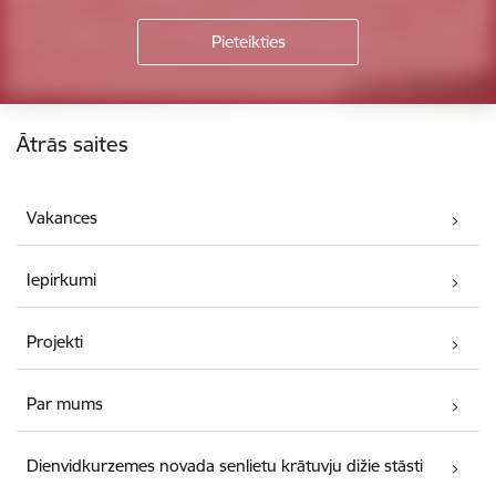
Kājene
Ātrās saites
Vakances
Iepirkumi
Projekti
Par mums
Dienvidkurzemes novada senlietu krātuvju dižie stāsti