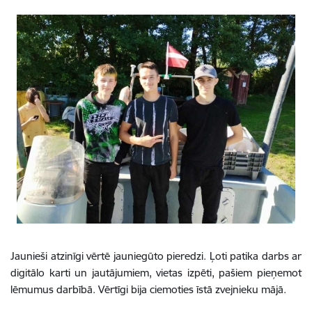
Jaunieši atzinīgi vērtē jauniegūto pieredzi. Ļoti patika darbs ar
digitālo karti un jautājumiem, vietas izpēti, pašiem pieņemot
lēmumus darbībā. Vērtīgi bija ciemoties īstā zvejnieku mājā.