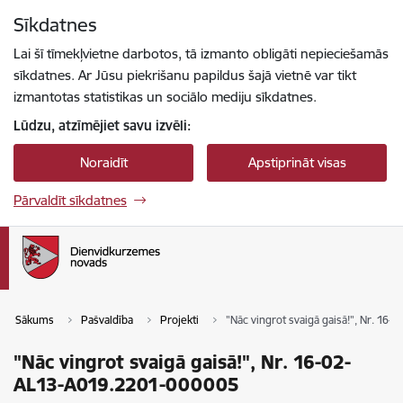
Pāriet uz lapas saturu
Sīkdatnes
Spied
lai meklētu
Enter
Lai šī tīmekļvietne darbotos, tā izmanto obligāti nepieciešamās
sīkdatnes. Ar Jūsu piekrišanu papildus šajā vietnē var tikt
izmantotas statistikas un sociālo mediju sīkdatnes.
Lūdzu, atzīmējiet savu izvēli:
Noraidīt
Apstiprināt visas
Pārvaldīt sīkdatnes
Sākums
Pašvaldība
Projekti
"Nāc vingrot svaigā gaisā!", Nr. 1
"Nāc vingrot svaigā gaisā!", Nr. 16-02-
AL13-A019.2201-000005