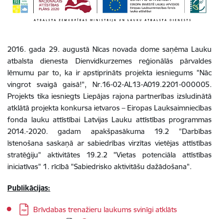
2016. gada 29. augustā Nīcas novada dome saņēma Lauku
atbalsta dienesta Dienvidkurzemes reģionālās pārvaldes
lēmumu par to, ka ir apstiprināts projekta iesniegums "Nāc
vingrot svaigā gaisā!", Nr.16-02-AL13-A019.2201-000005.
Projekts tika iesniegts Liepājas rajona partnerības izsludinātā
atklātā projekta konkursa ietvaros – Eiropas Lauksaimniecības
fonda lauku attīstībai Latvijas Lauku attīstības programmas
2014.-2020. gadam apakšpasākuma 19.2 "Darbības
īstenošana saskaņā ar sabiedrības virzītas vietējas attīstības
stratēģiju" aktivitātes 19.2.2 "Vietas potenciāla attīstības
iniciatīvas" 1. rīcībā "Sabiedrisko aktivitāšu dažādošana".
Publikācijas:
Lejupielādēt:
Brīvdabas trenažieru laukums svinīgi atklāts