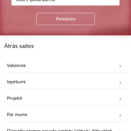
Kājene
Ātrās saites
Vakances
Iepirkumi
Projekti
Par mums
Dienvidkurzemes novada senlietu krātuvju dižie stāsti