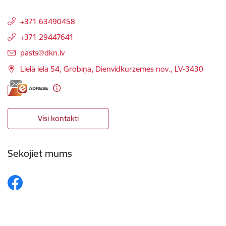
+371 63490458
+371 29447641
E-pasts:
pasts@dkn.lv
Lielā iela 54, Grobiņa, Dienvidkurzemes nov., LV-3430
Visi kontakti
Sekojiet mums