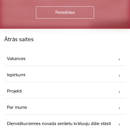
Kājene
Ātrās saites
Vakances
Iepirkumi
Projekti
Par mums
Dienvidkurzemes novada senlietu krātuvju dižie stāsti