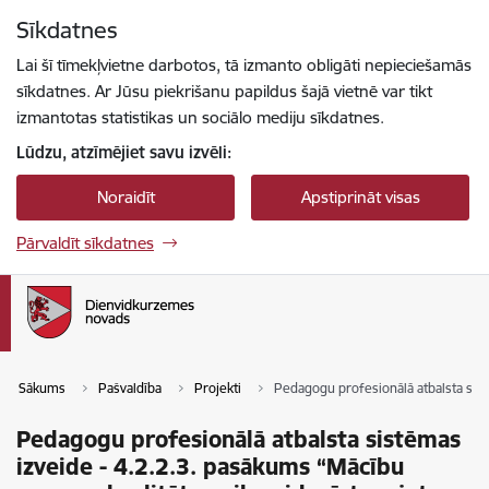
Pāriet uz lapas saturu
Sīkdatnes
Spied
lai meklētu
Enter
Lai šī tīmekļvietne darbotos, tā izmanto obligāti nepieciešamās
sīkdatnes. Ar Jūsu piekrišanu papildus šajā vietnē var tikt
izmantotas statistikas un sociālo mediju sīkdatnes.
Lūdzu, atzīmējiet savu izvēli:
Noraidīt
Apstiprināt visas
Pārvaldīt sīkdatnes
Sākums
Pašvaldība
Projekti
Pedagogu profesionālā atbalsta sistē
Pedagogu profesionālā atbalsta sistēmas
izveide - 4.2.2.3. pasākums “Mācību