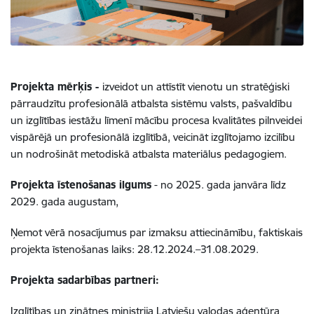
Projekta mērķis -
izveidot un attīstīt vienotu un stratēģiski
pārraudzītu profesionālā atbalsta sistēmu valsts, pašvaldību
un izglītības iestāžu līmenī mācību procesa kvalitātes pilnveidei
vispārējā un profesionālā izglītībā, veicināt izglītojamo izcilību
un nodrošināt metodiskā atbalsta materiālus pedagogiem.
Projekta īstenošanas ilgums
- no 2025. gada janvāra līdz
2029. gada augustam,
Ņemot vērā nosacījumus par izmaksu attiecināmību, faktiskais
projekta īstenošanas laiks: 28.12.2024.–31.08.2029.
Projekta sadarbības partneri:
Izglītības un zinātnes ministrija Latviešu valodas aģentūra