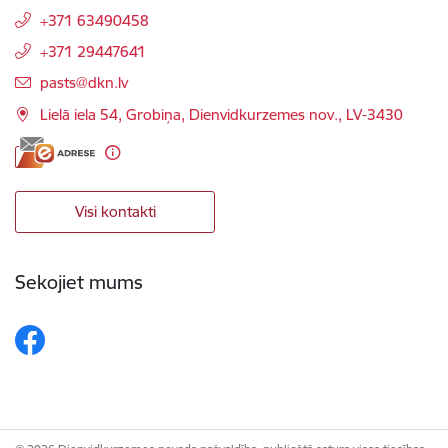
+371 63490458
+371 29447641
E-pasts:
pasts@dkn.lv
Lielā iela 54, Grobiņa, Dienvidkurzemes nov., LV-3430
Visi kontakti
Sekojiet mums