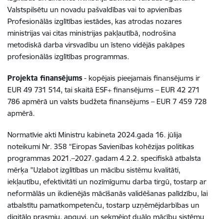
Valstspilsētu un novadu pašvaldības vai to apvienības
Profesionālās izglītības iestādes, kas atrodas nozares
ministrijas vai citas ministrijas pakļautībā, nodrošina
metodiskā darba virsvadību un īsteno vidējās pakāpes
profesionālās izglītības programmas.
Projekta finansējums
- kopējais pieejamais finansējums ir
EUR 49 731 514, tai skaitā ESF+ finansējums – EUR 42 271
786 apmērā un valsts budžeta finansējums – EUR 7 459 728
apmērā.
Normatīvie akti Ministru kabineta 2024.gada 16. jūlija
noteikumi Nr. 358 “Eiropas Savienības kohēzijas politikas
programmas 2021.–2027. gadam 4.2.2. specifiskā atbalsta
mērķa "Uzlabot izglītības un mācību sistēmu kvalitāti,
iekļautību, efektivitāti un nozīmīgumu darba tirgū, tostarp ar
neformālās un ikdienējās mācīšanās validēšanas palīdzību, lai
atbalstītu pamatkompetenču, tostarp uzņēmējdarbības un
digitālo prasmju, apguvi, un sekmējot duālo mācību sistēmu