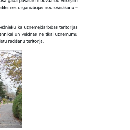
ākošā gada pavasarim būvdarbu veicējam
ar satiksmes organizācijas nodrošināšanu –
ežnieku kā uzņēmējdarbības teritorijas
tehnikai un veicinās ne tikai uzņēmumu
etu radīšanu teritorijā.