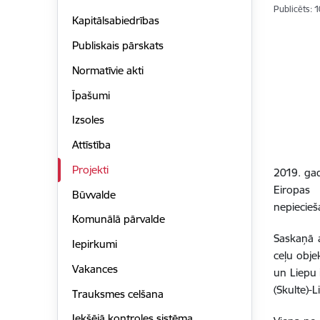
Publicēts: 
Kapitālsabiedrības
Publiskais pārskats
Normatīvie akti
Īpašumi
Izsoles
Attīstība
Projekti
2019. ga
Eiropas 
Būvvalde
nepiecieš
Komunālā pārvalde
Saskaņā a
Iepirkumi
ceļu obje
Vakances
un Liepu 
(Skulte)-L
Trauksmes celšana
Iekšējā kontroles sistēma