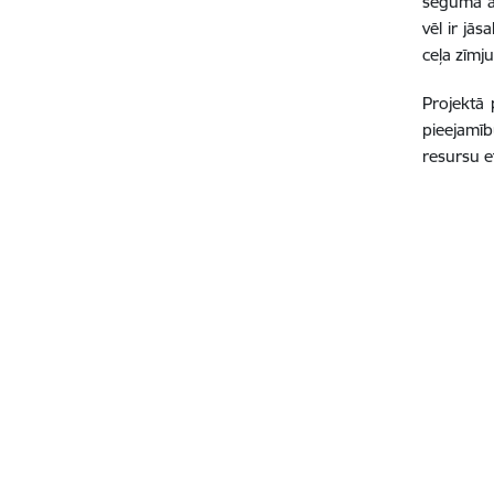
seguma at
vēl ir jā
ceļa zīmj
Projektā 
pieejamīb
resursu ef