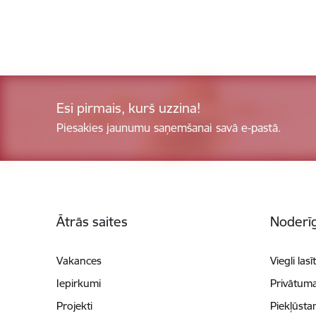
Esi pirmais, kurš uzzina!
Piesakies jaunumu saņemšanai savā e-pastā.
Kājene
Ātrās saites
Noderīg
Vakances
Viegli lasī
Iepirkumi
Privātuma
Projekti
Piekļūsta