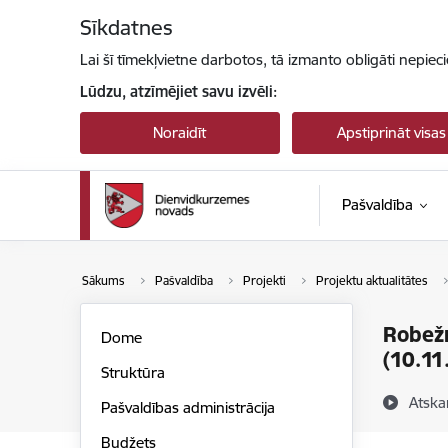
Pāriet uz lapas saturu
Sīkdatnes
Lai šī tīmekļvietne darbotos, tā izmanto obligāti nepiec
Lūdzu, atzīmējiet savu izvēli:
Noraidīt
Apstiprināt visas
Pašvaldība
Sākums
Pašvaldība
Projekti
Projektu aktualitātes
Robežn
Dome
(10.11
Struktūra
Atska
Pašvaldības administrācija
Budžets