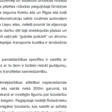
uzņēmēji un atbilstoši Grobiņas novada
s pilsētas robežas pieguļošajā Grobiņas
s seguma Kviešu iela un Rīgas iela (ceļš
 rekonstrukciju valsts nozīmes autoceļam
iepu ielas, nelielā posmā tai atjaunoja
nas darbu dēļ tajā izveidojušās plaisas un
i vaļņi jeb “gulošie policisti” un ātrumu
tspējas transporta kustība ir ierobežota
matdarbības specifika ir saistīta ar
 ar to tiem ir būtiski risināt jautājumu,
as tranzītielas sasniedzamību.
mējdarbības attīstībai nepieciešamās
šu ielu vairāk nekā 300m garumā, kā
askaņā ar noslēgto līgumu par būvdarbu
īļa beigām. Pagājušajā nedēļā Robežnieku
omīgākie būvdarbi, kas saistīti ar asfalta