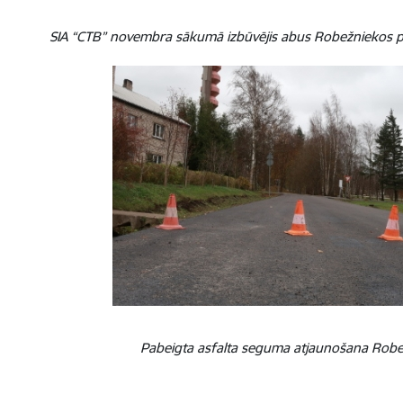
SIA “CTB” novembra sākumā izbūvējis abus Robežniekos 
Pabeigta asfalta seguma atjaunošana Robež