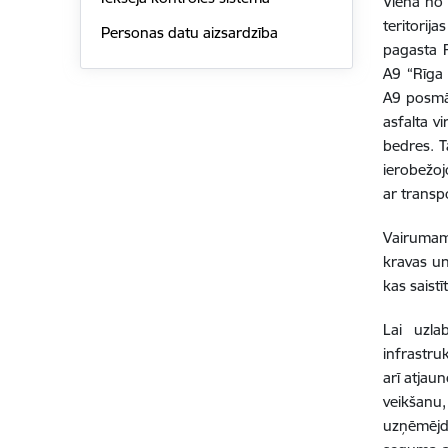
Viena no 
teritorij
Personas datu aizsardzība
pagasta R
A9 “Rīga 
A9 posmā 
asfalta v
bedres. T
ierobežoj
ar transp
Vairumam
kravas un
kas saist
Lai uzla
infrastr
arī atjau
veikšanu,
uzņēmējda