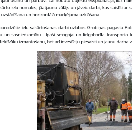
jaunošanu un pārbūvi. Lai nodotu objektu ekspluatācijā, līdz n
sakārto ielu nomales, jāatjauno zālājs un jāveic darbi, kas saistīti 
u uzstādīšana un horizontālā marķējuma uzklāšana.
paredzētie ielu sakārtošanas darbi uzlabos Grobiņas pagasta Rob
u un sasniedzamību - īpaši smagajai un lielgabarīta transporta 
ektīvāku izmantošanu, bet arī investīciju piesaisti un jaunu darba vi