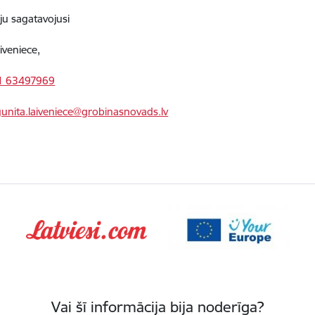
ju sagatavojusi
iveniece,
1 63497969
gunita.laiveniece@grobinasnovads.lv
Vai šī informācija bija noderīga?