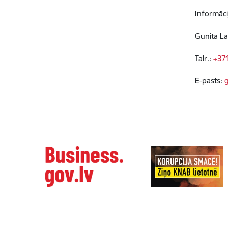
Informāci
Gunita La
Tālr.:
+37
E-pasts: