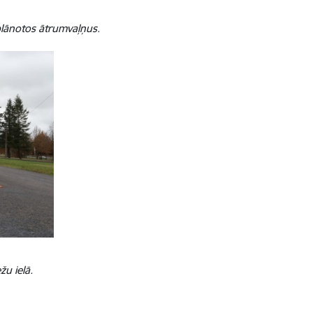
plānotos ātrumvaļņus.
u ielā.