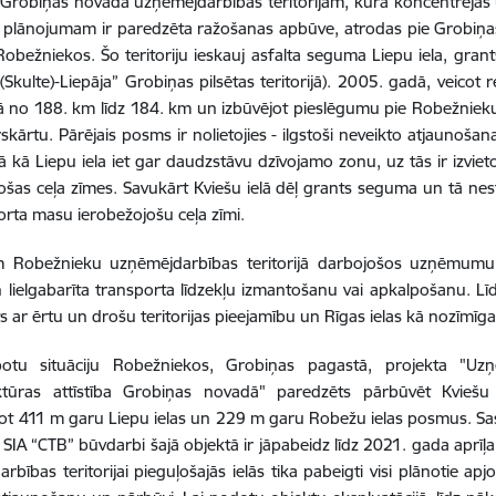
Grobiņas novada uzņēmējdarbības teritorijām, kurā koncentrējas 
as plānojumam ir paredzēta ražošanas apbūve, atrodas pie Grobiņa
obežniekos. Šo teritoriju ieskauj asfalta seguma Liepu iela, grant
(Skulte)-Liepāja” Grobiņas pilsētas teritorijā). 2005. gadā, veicot
no 188. km līdz 184. km un izbūvējot pieslēgumu pie Robežnieku L
irskārtu. Pārējais posms ir nolietojies - ilgstoši neveikto atjaunoša
ā kā Liepu iela iet gar daudzstāvu dzīvojamo zonu, uz tās ir izvietot
ošas ceļa zīmes. Savukārt Kviešu ielā dēļ grants seguma un tā nes
orta masu ierobežojošu ceļa zīmi.
 Robežnieku uzņēmējdarbības teritorijā darbojošos uzņēmumu pa
 lielgabarīta transporta līdzekļu izmantošanu vai apkalpošanu. Līdz
īts ar ērtu un drošu teritorijas pieejamību un Rīgas ielas kā nozīmīg
botu situāciju Robežniekos, Grobiņas pagastā, projekta "Uzņē
uktūras attīstība Grobiņas novadā" paredzēts pārbūvēt Kvie
not 411 m garu Liepu ielas un 229 m garu Robežu ielas posmus. S
 SIA “CTB” būvdarbi šajā objektā ir jāpabeidz līdz 2021. gada apr
rbības teritorijai pieguļošajās ielās tika pabeigti visi plānotie apj