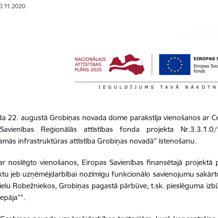
10.11.2020.
da 22. augustā Grobiņas novada dome parakstīja vienošanos ar C
Savienības Reģionālās attīstības fonda projekta Nr.3.3.1.0/
amās infrastruktūras attīstība Grobiņas novadā” īstenošanu.
r noslēgto vienošanos, Eiropas Savienības finansētajā projektā 
ktu jeb uzņēmējdarbībai nozīmīgu funkcionālo savienojumu sakārt
ielu Robežniekos, Grobiņas pagastā pārbūve, t.sk. pieslēguma izb
iepāja””.