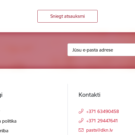
Sniegt atsauksmi
i
Kontakti
t
+371 63490458
+371 29447641
 politika
E-pasts:
pasts@dkn.lv
mība