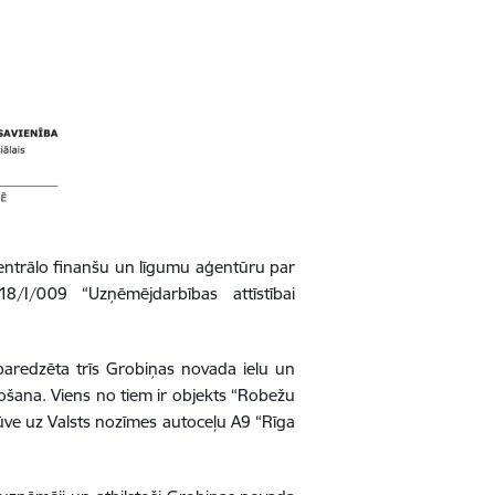
entrālo finanšu un līgumu aģentūru par
18/I/009 “Uzņēmējdarbības attīstībai
paredzēta trīs Grobiņas novada ielu un
ošana. Viens no tiem ir objekts “Robežu
ūve uz Valsts nozīmes autoceļu A9 “Rīga