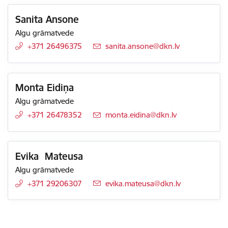
Sanita Ansone
Algu grāmatvede
+371 26496375
E-pasts:
sanita.ansone@dkn.lv
Monta Eidiņa
Algu grāmatvede
+371 26478352
E-pasts:
monta.eidina@dkn.lv
Evika Mateusa
Algu grāmatvede
+371 29206307
E-pasts:
evika.mateusa@dkn.lv