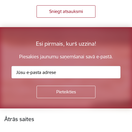
Sniegt atsauksmi
Esi pirmais, kurš uzzina!
Piesakies jaunumu saņemšanai savā e-pastā.
Kājene
Ātrās saites