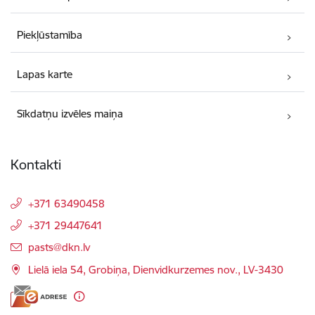
Piekļūstamība
Lapas karte
Sīkdatņu izvēles maiņa
Kontakti
+371 63490458
+371 29447641
E-pasts:
pasts@dkn.lv
Lielā iela 54, Grobiņa, Dienvidkurzemes nov., LV-3430