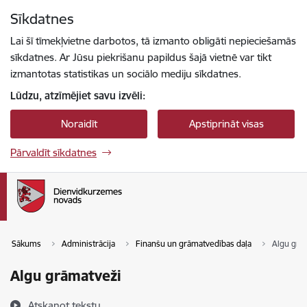
Pāriet uz lapas saturu
Sīkdatnes
Spied
lai meklētu
Enter
Lai šī tīmekļvietne darbotos, tā izmanto obligāti nepieciešamās
sīkdatnes. Ar Jūsu piekrišanu papildus šajā vietnē var tikt
izmantotas statistikas un sociālo mediju sīkdatnes.
Lūdzu, atzīmējiet savu izvēli:
Noraidīt
Apstiprināt visas
Pārvaldīt sīkdatnes
Sākums
Administrācija
Finanšu un grāmatvedības daļa
Algu grā
Algu grāmatveži
Atskaņot tekstu