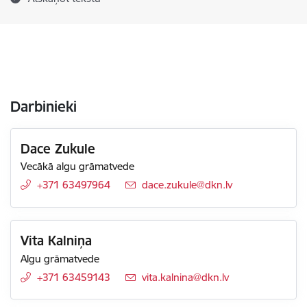
Darbinieki
Dace Zukule
Vecākā algu grāmatvede
+371 63497964
E-pasts:
dace.zukule@dkn.lv
Vita Kalniņa
Algu grāmatvede
+371 63459143
E-pasts:
vita.kalnina@dkn.lv