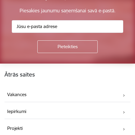
Piesakies jaunumu saņemšanai savā e-pastā.
Kājene
Ātrās saites
Vakances
Iepirkumi
Projekti