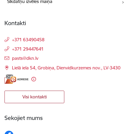
Sīkdatņu izvēles maiņa
Kontakti
+371 63490458
+371 29447641
E-pasts:
pasts@dkn.lv
Lielā iela 54, Grobiņa, Dienvidkurzemes nov., LV-3430
Visi kontakti
Sekojiet mums