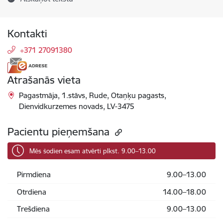
Kontakti
+371 27091380
Atrašanās vieta
Pagastmāja, 1.stāvs, Rude, Otaņķu pagasts,
Dienvidkurzemes novads, LV-3475
Pacientu pieņemšana
Mēs šodien esam atvērti plkst. 9.00–13.00
Pirmdiena
9.00–13.00
Otrdiena
14.00–18.00
Trešdiena
9.00–13.00