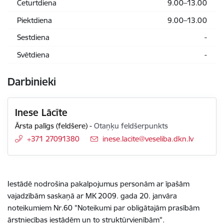
Ceturtdiena
9.00–13.00
Piektdiena
9.00–13.00
Sestdiena
-
Svētdiena
-
Darbinieki
Inese Lācīte
Ārsta palīgs (feldšere)
-
Otaņķu feldšerpunkts
+371 27091380
E-pasts:
inese.lacite@veseliba.dkn.lv
Iestādē nodrošina pakalpojumus personām ar īpašām
vajadzībām saskaņā ar MK 2009. gada 20. janvāra
noteikumiem
Nr.60
"Noteikumi par obligātajām prasībām
ārstniecības iestādēm un to struktūrvienībām".