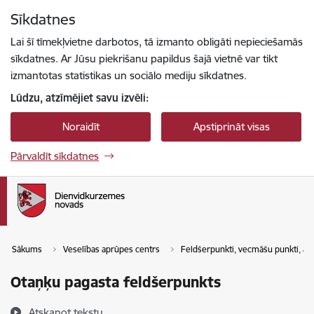
Pāriet uz lapas saturu
Sīkdatnes
Spied
lai meklētu
Enter
Lai šī tīmekļvietne darbotos, tā izmanto obligāti nepieciešamās
sīkdatnes. Ar Jūsu piekrišanu papildus šajā vietnē var tikt
izmantotas statistikas un sociālo mediju sīkdatnes.
Lūdzu, atzīmējiet savu izvēli:
Noraidīt
Apstiprināt visas
Pārvaldīt sīkdatnes
Sākums
Veselības aprūpes centrs
Feldšerpunkti, vecmāšu punkti, am
Otaņķu pagasta feldšerpunkts
Atskaņot tekstu