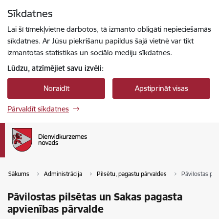
Pāriet uz lapas saturu
Sīkdatnes
Spied
lai meklētu
Enter
Lai šī tīmekļvietne darbotos, tā izmanto obligāti nepieciešamās
sīkdatnes. Ar Jūsu piekrišanu papildus šajā vietnē var tikt
izmantotas statistikas un sociālo mediju sīkdatnes.
Lūdzu, atzīmējiet savu izvēli:
Noraidīt
Apstiprināt visas
Pārvaldīt sīkdatnes
Sākums
Administrācija
Pilsētu, pagastu pārvaldes
Pāvilostas pil
Pāvilostas pilsētas un Sakas pagasta
apvienības pārvalde