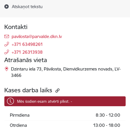
Atskaņot tekstu
Kontakti
E-pasts:
pavilosta@parvalde.dkn.lv
+371 63498261
+371 26313938
Atrašanās vieta
Dzintaru iela 73, Pāvilosta, Dienvidkurzemes novads, LV-
3466
Kases darba laiks
Mēs šodien esam atvērti plkst. -
Pirmdiena
8:30 - 12:00
Otrdiena
13:00 - 18:00