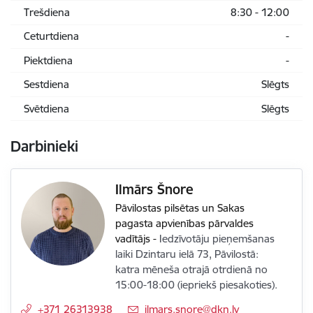
Trešdiena
8:30 - 12:00
Ceturtdiena
-
Piektdiena
-
Sestdiena
Slēgts
Svētdiena
Slēgts
Darbinieki
Ilmārs Šnore
Pāvilostas pilsētas un Sakas
pagasta apvienības pārvaldes
vadītājs
-
Iedzīvotāju pieņemšanas
laiki Dzintaru ielā 73, Pāvilostā:
katra mēneša otrajā otrdienā no
15:00-18:00 (iepriekš piesakoties).
+371 26313938
E-pasts:
ilmars.snore@dkn.lv