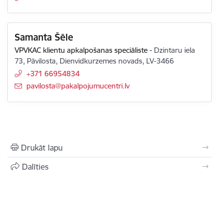
Samanta Šēle
VPVKAC klientu apkalpošanas speciāliste
-
Dzintaru iela
73, Pāvilosta, Dienvidkurzemes novads, LV-3466
+371 66954834
E-pasts:
pavilosta@pakalpojumucentri.lv
Drukāt lapu
Dalīties