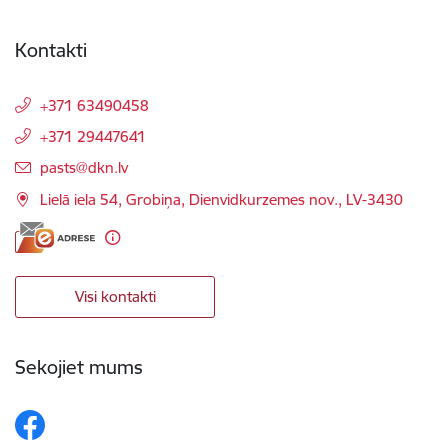
Kontakti
+371 63490458
+371 29447641
E-pasts:
pasts@dkn.lv
Lielā iela 54, Grobiņa, Dienvidkurzemes nov., LV-3430
Visi kontakti
Sekojiet mums