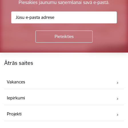
Piesakies jaunumu saņemšanai savā e-pastā.
Kājene
Ātrās saites
Vakances
Iepirkumi
Projekti