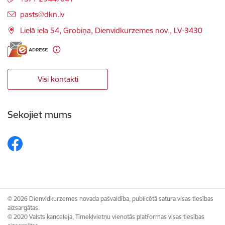
E-pasts:
pasts@dkn.lv
Lielā iela 54, Grobiņa, Dienvidkurzemes nov., LV-3430
Visi kontakti
Sekojiet mums
© 2026 Dienvidkurzemes novada pašvaldība, publicētā satura visas tiesības
aizsargātas.
© 2020 Valsts kanceleja, Tīmekļvietņu vienotās platformas visas tiesības