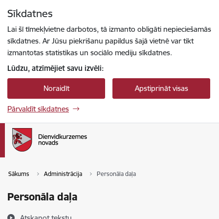
Pāriet uz lapas saturu
Sīkdatnes
Spied
lai meklētu
Enter
Lai šī tīmekļvietne darbotos, tā izmanto obligāti nepieciešamās
sīkdatnes. Ar Jūsu piekrišanu papildus šajā vietnē var tikt
izmantotas statistikas un sociālo mediju sīkdatnes.
Lūdzu, atzīmējiet savu izvēli:
Noraidīt
Apstiprināt visas
Pārvaldīt sīkdatnes
Sākums
Administrācija
Personāla daļa
Personāla daļa
Atskaņot tekstu