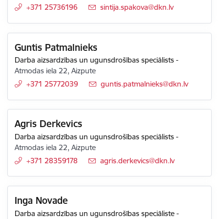
+371 25736196
E-pasts:
sintija.spakova@dkn.lv
Guntis Patmalnieks
Darba aizsardzības un ugunsdrošības speciālists
-
Atmodas iela 22, Aizpute
+371 25772039
E-pasts:
guntis.patmalnieks@dkn.lv
Agris Derkevics
Darba aizsardzības un ugunsdrošības speciālists
-
Atmodas iela 22, Aizpute
+371 28359178
E-pasts:
agris.derkevics@dkn.lv
Inga Novade
Darba aizsardzības un ugunsdrošības speciāliste
-