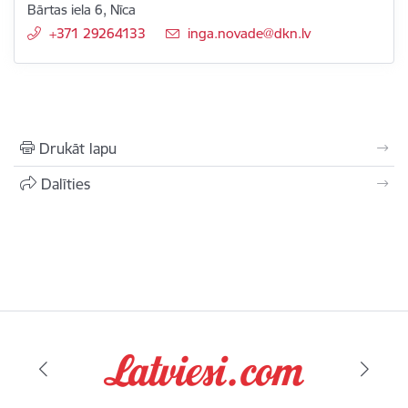
Bārtas iela 6, Nīca
+371 29264133
E-pasts:
inga.novade@dkn.lv
Drukāt lapu
Dalīties