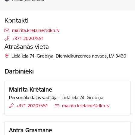
Kontakti
E-pasts:
mairita.kretaine@dkn.lv
+371 20207551
Atrašanās vieta
Lielā iela 74, Grobiņa, Dienvidkurzemes novads, LV-3430
Darbinieki
Mairita Krētaine
Personāla daļas vadītāja
-
Lielā iela 74, Grobiņa
+371 20207551
E-pasts:
mairita.kretaine@dkn.lv
Antra Grasmane