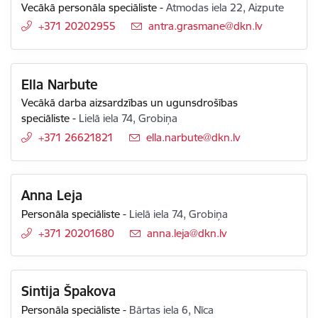
Vecākā personāla speciāliste
-
Atmodas iela 22, Aizpute
+371 20202955
E-pasts:
antra.grasmane@dkn.lv
Ella Narbute
Vecākā darba aizsardzības un ugunsdrošības
speciāliste
-
Lielā iela 74, Grobiņa
+371 26621821
E-pasts:
ella.narbute@dkn.lv
Anna Leja
Personāla speciāliste
-
Lielā iela 74, Grobiņa
+371 20201680
E-pasts:
anna.leja@dkn.lv
Sintija Špakova
Personāla speciāliste
-
Bārtas iela 6, Nīca