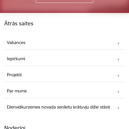
Kājene
Ātrās saites
Vakances
Iepirkumi
Projekti
Par mums
Dienvidkurzemes novada senlietu krātuvju dižie stāsti
Noderīgi