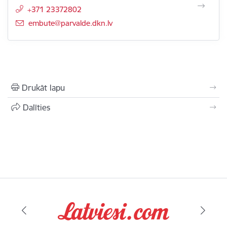
+371 23372802
E-pasts:
embute@parvalde.dkn.lv
Drukāt lapu
Dalīties