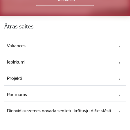
Kājene
Ātrās saites
Vakances
Iepirkumi
Projekti
Par mums
Dienvidkurzemes novada senlietu krātuvju dižie stāsti