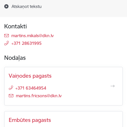
Atskaņot tekstu
Kontakti
E-pasts:
martins.mikals@dkn.lv
+371 28631995
Nodaļas
Vaiņodes pagasts
+371 63464954
E-pasts:
martins.fricsons@dkn.lv
Embūtes pagasts