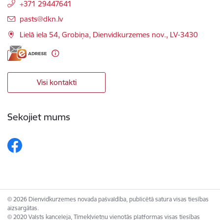
+371 29447641
E-pasts:
pasts@dkn.lv
Lielā iela 54, Grobiņa, Dienvidkurzemes nov., LV-3430
Visi kontakti
Sekojiet mums
© 2026 Dienvidkurzemes novada pašvaldība, publicētā satura visas tiesības
aizsargātas.
© 2020 Valsts kanceleja, Tīmekļvietņu vienotās platformas visas tiesības