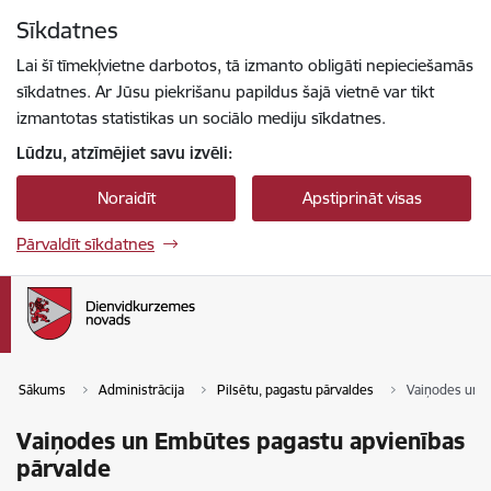
Pāriet uz lapas saturu
Sīkdatnes
Spied
lai meklētu
Enter
Lai šī tīmekļvietne darbotos, tā izmanto obligāti nepieciešamās
sīkdatnes. Ar Jūsu piekrišanu papildus šajā vietnē var tikt
izmantotas statistikas un sociālo mediju sīkdatnes.
Lūdzu, atzīmējiet savu izvēli:
Noraidīt
Apstiprināt visas
Pārvaldīt sīkdatnes
Sākums
Administrācija
Pilsētu, pagastu pārvaldes
Vaiņodes un E
Vaiņodes un Embūtes pagastu apvienības
pārvalde