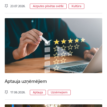
23.07.2026.
Aizputes pilsētas svētki
Kultūra
Aptauja uzņēmējiem
17.06.2026.
Aptauja
Uzņēmejiem