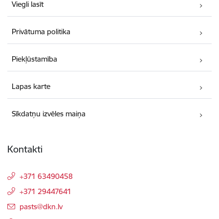
Viegli lasīt
Privātuma politika
Piekļūstamība
Lapas karte
Sīkdatņu izvēles maiņa
Kontakti
+371 63490458
+371 29447641
E-pasts:
pasts@dkn.lv