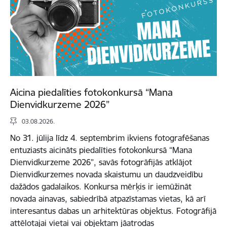
Aicina piedalīties fotokonkursā “Mana
Dienvidkurzeme 2026”
03.08.2026.
No 31. jūlija līdz 4. septembrim ikviens fotografēšanas
entuziasts aicināts piedalīties fotokonkursā “Mana
Dienvidkurzeme 2026”, savās fotogrāfijās atklājot
Dienvidkurzemes novada skaistumu un daudzveidību
dažādos gadalaikos. Konkursa mērķis ir iemūžināt
novada ainavas, sabiedrībā atpazīstamas vietas, kā arī
interesantus dabas un arhitektūras objektus. Fotogrāfijā
attēlotajai vietai vai objektam jāatrodas