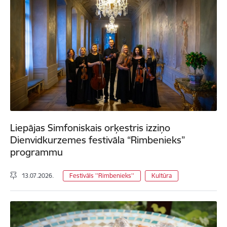
Liepājas Simfoniskais orķestris izziņo
Dienvidkurzemes festivāla “Rimbenieks”
programmu
13.07.2026.
Festivāls ''Rimbenieks''
Kultūra