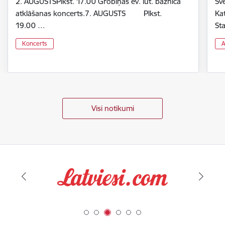
2. AUGUSTSPlkst. 17.00 Grobiņas ev. lut. baznīcā
Svē
atklāšanas koncerts.7. AUGUSTS Plkst.
Ka
19.00 …
St
Koncerts
A
Visi notikumi