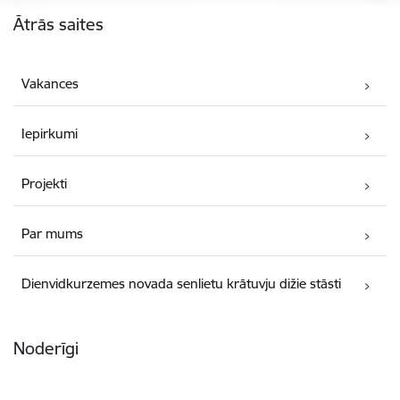
Kājene
Ātrās saites
Vakances
Iepirkumi
Projekti
Par mums
Dienvidkurzemes novada senlietu krātuvju dižie stāsti
Noderīgi