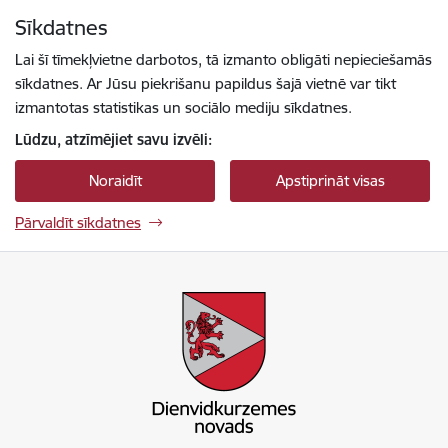
Pāriet uz lapas saturu
Sīkdatnes
Spied
lai meklētu
Enter
Lai šī tīmekļvietne darbotos, tā izmanto obligāti nepieciešamās
sīkdatnes. Ar Jūsu piekrišanu papildus šajā vietnē var tikt
izmantotas statistikas un sociālo mediju sīkdatnes.
Lūdzu, atzīmējiet savu izvēli:
Noraidīt
Apstiprināt visas
Pārvaldīt sīkdatnes
Dienvidkurzemes novada pašvaldība