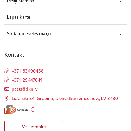
Piekļūstamība
Lapas karte
Sīkdatņu izvēles maiņa
Kontakti
+371 63490458
+371 29447641
E-pasts:
pasts@dkn.lv
Lielā iela 54, Grobiņa, Dienvidkurzemes nov., LV-3430
Visi kontakti