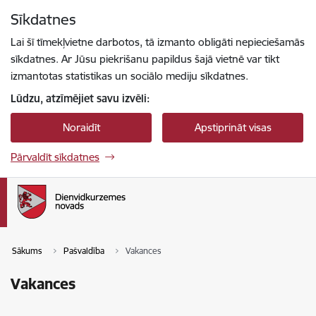
Pāriet uz lapas saturu
Sīkdatnes
Spied
lai meklētu
Enter
Lai šī tīmekļvietne darbotos, tā izmanto obligāti nepieciešamās
sīkdatnes. Ar Jūsu piekrišanu papildus šajā vietnē var tikt
izmantotas statistikas un sociālo mediju sīkdatnes.
Lūdzu, atzīmējiet savu izvēli:
Noraidīt
Apstiprināt visas
Pārvaldīt sīkdatnes
Sākums
Pašvaldība
Vakances
Vakances