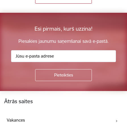
Esi pirmais, kurš uzzina!
Piesakies jaunumu saņemšanai savā e-pastā.
Kājene
Ātrās saites
Vakances