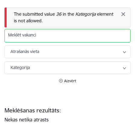
Kļūdas ziņojums
The submitted value
36
in the
Kategorija
element
is not allowed.
Meklēt vakanci
Atrašanās vieta
Kategorija
Aizvērt
Meklēšanas rezultāts:
Nekas netika atrasts