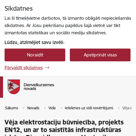
Pāriet uz lapas saturu
Sīkdatnes
Spied
lai meklētu
Enter
Lai šī tīmekļvietne darbotos, tā izmanto obligāti nepieciešamās
sīkdatnes. Ar Jūsu piekrišanu papildus šajā vietnē var tikt
izmantotas statistikas un sociālo mediju sīkdatnes.
Lūdzu, atzīmējiet savu izvēli:
Noraidīt
Apstiprināt visas
Pārvaldīt sīkdatnes
Sākums
Novads
Vide
Ietekmes uz vidi novērtējumi
Vēja ele
Vēja elektrostaciju būvniecība, projekts
EN12, un ar to saistītās infrastruktūras