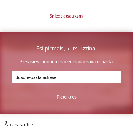
Sniegt atsauksmi
Esi pirmais, kurš uzzina!
Piesakies jaunumu saņemšanai savā e-pastā.
Kājene
Ātrās saites