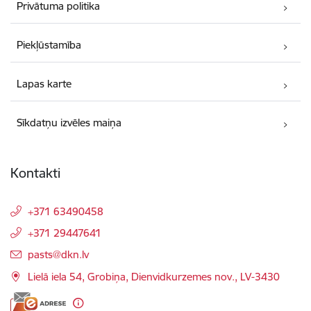
Privātuma politika
Piekļūstamība
Lapas karte
Sīkdatņu izvēles maiņa
Kontakti
+371 63490458
+371 29447641
E-pasts:
pasts@dkn.lv
Lielā iela 54, Grobiņa, Dienvidkurzemes nov., LV-3430