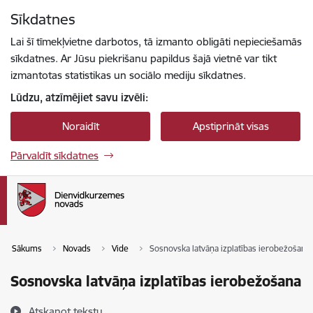
Pāriet uz lapas saturu
Sīkdatnes
Spied
lai meklētu
Enter
Lai šī tīmekļvietne darbotos, tā izmanto obligāti nepieciešamās
sīkdatnes. Ar Jūsu piekrišanu papildus šajā vietnē var tikt
izmantotas statistikas un sociālo mediju sīkdatnes.
Lūdzu, atzīmējiet savu izvēli:
Noraidīt
Apstiprināt visas
Pārvaldīt sīkdatnes
Sākums
Novads
Vide
Sosnovska latvāņa izplatības ierobežošana
Sosnovska latvāņa izplatības ierobežošana
Atskaņot tekstu