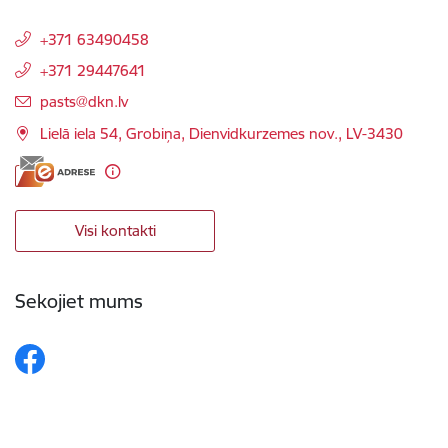
+371 63490458
+371 29447641
E-pasts:
pasts@dkn.lv
Lielā iela 54, Grobiņa, Dienvidkurzemes nov., LV-3430
Visi kontakti
Sekojiet mums