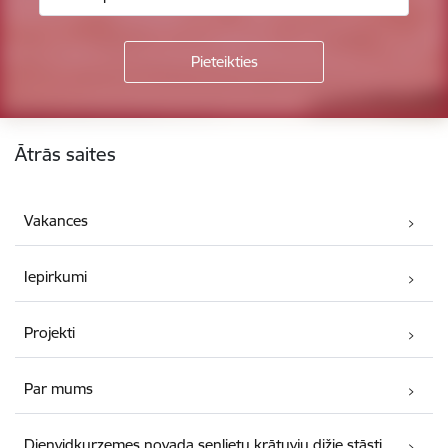
Kājene
Ātrās saites
Vakances
Iepirkumi
Projekti
Par mums
Dienvidkurzemes novada senlietu krātuvju dižie stāsti