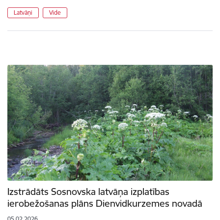
Latvāņi
Vide
Izstrādāts Sosnovska latvāņa izplatības
ierobežošanas plāns Dienvidkurzemes novadā
05.02.2026.