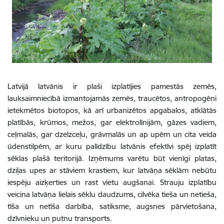
Latvijā latvānis ir plaši izplatījies pamestās zemēs,
lauksaimniecībā izmantojamās zemēs, traucētos, antropogēni
ietekmētos biotopos, kā arī urbanizētos apgabalos, atklātās
platībās, krūmos, mežos, gar elektrolīnijām, gāzes vadiem,
ceļmalās, gar dzelzceļu, grāvmalās un ap upēm un cita veida
ūdenstilpēm, ar kuru palīdzību latvānis efektīvi spēj izplatīt
sēklas plašā teritorijā. Izņēmums varētu būt vienīgi platas,
dziļas upes ar stāviem krastiem, kur latvāņa sēklām nebūtu
iespēju aizķerties un rast vietu augšanai. Strauju izplatību
veicina latvāņa lielais sēklu daudzums, cilvēka tieša un netieša,
tīša un netīša darbība, satiksme, augsnes pārvietošana,
dzīvnieku un putnu transports.