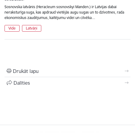
Sosnovska latvānis (Heracleum sosnovskyi Manden.) ir Latvijas dabai
neraksturīga suga, kas apdraud vietējās augu sugas un to dzīvotnes, rada
ekonomiskus zaudējumus, kaitējumu videi un cilvēka…
Vide
Latvāņi
Drukāt lapu
Dalīties