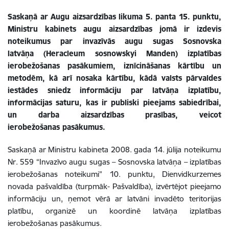
Saskaņā ar Augu aizsardzības likuma 5. panta 15. punktu,
Ministru kabinets augu aizsardzības jomā ir izdevis
noteikumus par invazīvās augu sugas Sosnovska
latvāņa (Heracleum sosnowskyi Manden) izplatības
ierobežošanas pasākumiem, iznīcināšanas kārtību un
metodēm, kā arī nosaka kārtību, kādā valsts pārvaldes
iestādes sniedz informāciju par latvāņa izplatību,
informācijas saturu, kas ir publiski pieejams sabiedrībai,
un darba aizsardzības prasības, veicot
ierobežošanas pasākumus.
Saskaņā ar Ministru kabineta 2008. gada 14. jūlija noteikumu
Nr. 559 “Invazīvo augu sugas – Sosnovska latvāņa – izplatības
ierobežošanas noteikumi” 10. punktu, Dienvidkurzemes
novada pašvaldība (turpmāk- Pašvaldība), izvērtējot pieejamo
informāciju un, ņemot vērā ar latvāni invadēto teritorijas
platību, organizē un koordinē latvāņa izplatības
ierobežošanas pasākumus.