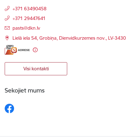
+371 63490458
+371 29447641
E-pasts:
pasts@dkn.lv
Lielā iela 54, Grobiņa, Dienvidkurzemes nov., LV-3430
Visi kontakti
Sekojiet mums