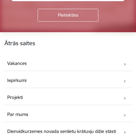
Kājene
Ātrās saites
Vakances
Iepirkumi
Projekti
Par mums
Dienvidkurzemes novada senlietu krātuvju dižie stāsti