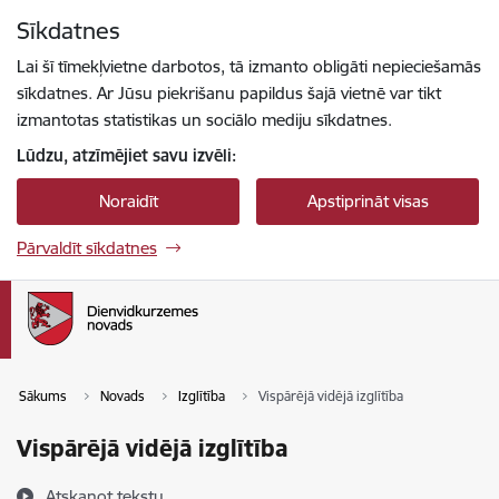
Pāriet uz lapas saturu
Sīkdatnes
Spied
lai meklētu
Enter
Lai šī tīmekļvietne darbotos, tā izmanto obligāti nepieciešamās
sīkdatnes. Ar Jūsu piekrišanu papildus šajā vietnē var tikt
izmantotas statistikas un sociālo mediju sīkdatnes.
Lūdzu, atzīmējiet savu izvēli:
Noraidīt
Apstiprināt visas
Pārvaldīt sīkdatnes
Sākums
Novads
Izglītība
Vispārējā vidējā izglītība
Vispārējā vidējā izglītība
Atskaņot tekstu