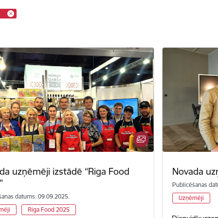
da uzņēmēji izstādē “Riga Food
Novada uz
”
Publicēšanas dat
šanas datums: 09.09.2025.
Uzņēmēji
mēji
Riga Food 2025