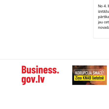
No 4. 
izstāžu
pārtik
jau ce
novada