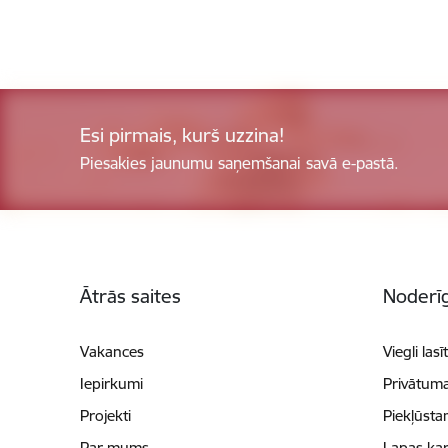
Esi pirmais, kurš uzzina!
Piesakies jaunumu saņemšanai savā e-pastā.
Kājene
Ātrās saites
Noderīg
Vakances
Viegli lasī
Iepirkumi
Privātuma
Projekti
Piekļūsta
Par mums
Lapas kar