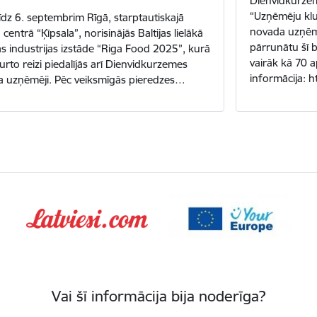
Dienvidkurzem
“Uzņēmēju klu
līdz 6. septembrim Rīgā, starptautiskajā
novada uzņēmē
 centrā “Ķīpsala”, norisinājās Baltijas lielākā
pārrunātu šī b
as industrijas izstāde “Riga Food 2025”, kurā
vairāk kā 70 
turto reizi piedalījās arī Dienvidkurzemes
informācija: 
 uzņēmēji. Pēc veiksmīgās pieredzes…
Vai šī informācija bija noderīga?