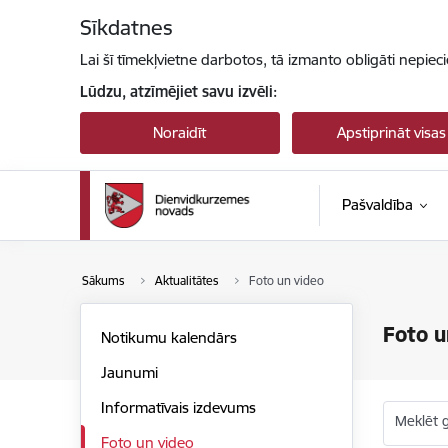
Pāriet uz lapas saturu
Sīkdatnes
Lai šī tīmekļvietne darbotos, tā izmanto obligāti nepiec
Lūdzu, atzīmējiet savu izvēli:
Noraidīt
Apstiprināt visas
Pašvaldība
Sākums
Aktualitātes
Foto un video
Foto u
Notikumu kalendārs
Jaunumi
Informatīvais izdevums
Meklēt g
Foto un video