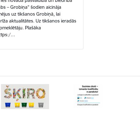
es novada pašvaldība un biedrība
bs – Grobiņa” šodien aicināja
jus uz tikšanos Grobiņā, lai
rīža aktualitātes. Uz tikšanos ieradās
apmeklētāju. Plašāka
https:/…