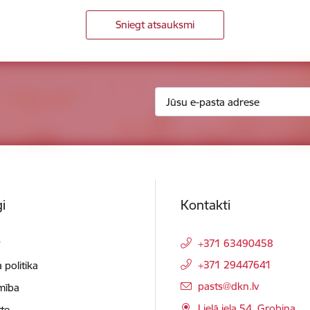
Sniegt atsauksmi
i
Kontakti
t
+371 63490458
+371 29447641
 politika
E-pasts:
pasts@dkn.lv
mība
Lielā iela 54, Grobiņa,
te