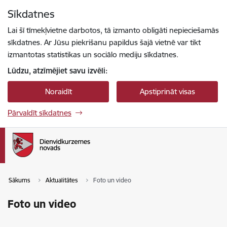
Pāriet uz lapas saturu
Sīkdatnes
Spied
lai meklētu
Enter
Lai šī tīmekļvietne darbotos, tā izmanto obligāti nepieciešamās
sīkdatnes. Ar Jūsu piekrišanu papildus šajā vietnē var tikt
izmantotas statistikas un sociālo mediju sīkdatnes.
Lūdzu, atzīmējiet savu izvēli:
Noraidīt
Apstiprināt visas
Pārvaldīt sīkdatnes
Sākums
Aktualitātes
Foto un video
Foto un video