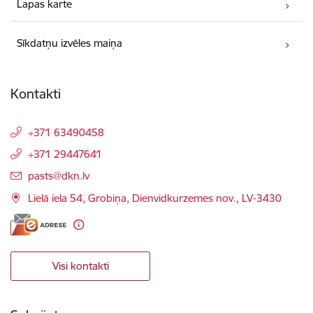
Lapas karte
Sīkdatņu izvēles maiņa
Kontakti
+371 63490458
+371 29447641
E-pasts:
pasts@dkn.lv
Lielā iela 54, Grobiņa, Dienvidkurzemes nov., LV-3430
Visi kontakti