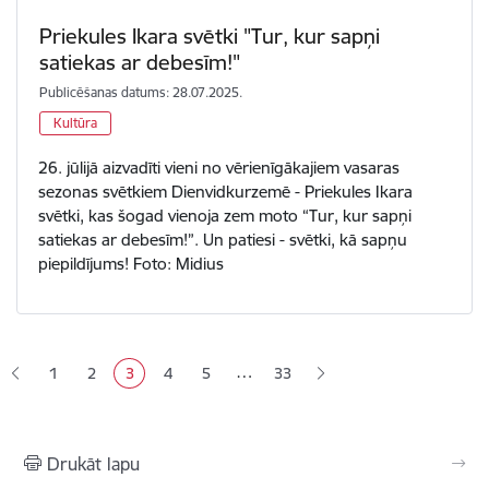
Priekules Ikara svētki "Tur, kur sapņi
satiekas ar debesīm!"
Publicēšanas datums: 28.07.2025.
Kultūra
26. jūlijā aizvadīti vieni no vērienīgākajiem vasaras
sezonas svētkiem Dienvidkurzemē - Priekules Ikara
svētki, kas šogad vienoja zem moto “Tur, kur sapņi
satiekas ar debesīm!”. Un patiesi - svētki, kā sapņu
piepildījums! Foto: Midius
Lapošana
…
1
2
3
4
5
33
Lapa
Lapa
Pašreizējā lapa
Lapa
Lapa
Drukāt lapu