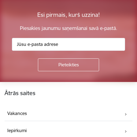
Esi pirmais, kurš uzzina!
Piesakies jaunumu saņemšanai savā e-pastā.
Kājene
Ātrās saites
Vakances
Iepirkumi