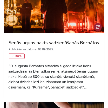
Senās uguns nakts sadziedāšanās Bernātos
Publicēšanas datums: 03.09.2025.
Kultūra
30. augustā Bernātos aizvadīta šī gada lielākā koru
sadziedāšanās Dienvidkurzemē, atzīmējot Senās uguns
nakti. Kopā ap 300 balsu skanēja vienotā skanējumā,
aicinot dziedāt līdzi labi zināmām un iemīļotām
dziesmām, kā "Kurzeme", Sanāciet, sadziediet"…