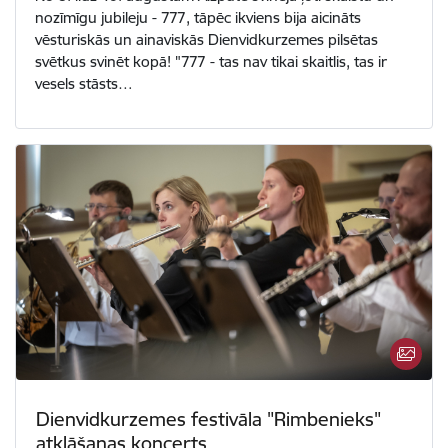
nozīmīgu jubileju - 777, tāpēc ikviens bija aicināts
vēsturiskās un ainaviskās Dienvidkurzemes pilsētas
svētkus svinēt kopā! "777 - tas nav tikai skaitlis, tas ir
vesels stāsts…
Dienvidkurzemes festivāla "Rimbenieks"
atklāšanas koncerts