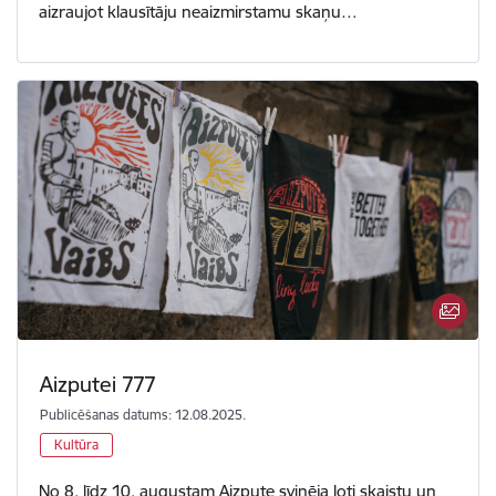
aizraujot klausītāju neaizmirstamu skaņu…
Aizputei 777
Publicēšanas datums: 12.08.2025.
Kultūra
No 8. līdz 10. augustam Aizpute svinēja ļoti skaistu un