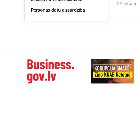
E-pas
inta.
Personas datu aizsardzība