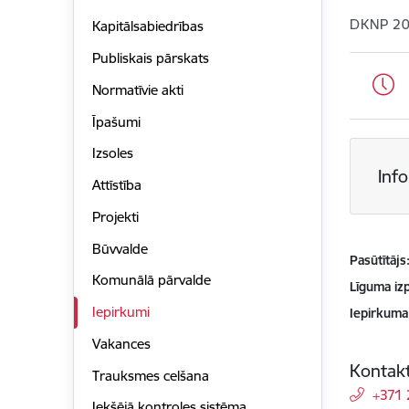
DKNP 20
Kapitālsabiedrības
Publiskais pārskats
Normatīvie akti
Īpašumi
Izsoles
Inf
Attīstība
Projekti
Būvvalde
Pasūtītājs
Komunālā pārvalde
Līguma izp
Iepirkumi
Iepirkuma
Vakances
Kontakt
Trauksmes celšana
+371
Iekšējā kontroles sistēma