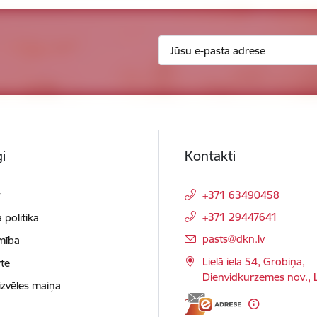
i
Kontakti
t
+371 63490458
+371 29447641
 politika
E-pasts:
pasts@dkn.lv
mība
Lielā iela 54, Grobiņa,
te
Dienvidkurzemes nov.,
izvēles maiņa