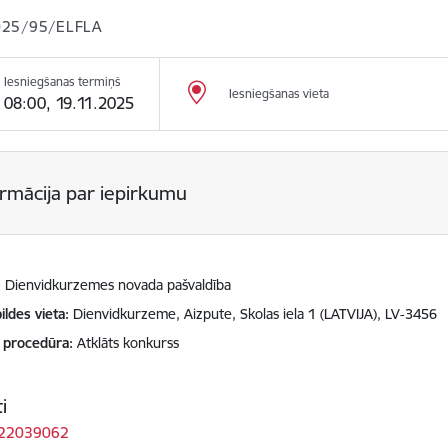
25/95/ELFLA
Iesniegšanas termiņš
Iesniegšanas vieta
08:00, 19.11.2025
ormācija par iepirkumu
Dienvidkurzemes novada pašvaldība
ildes vieta
Dienvidkurzeme, Aizpute, Skolas iela 1 (LATVIJA), LV-3456
 procedūra
Atklāts konkurss
i
 22039062