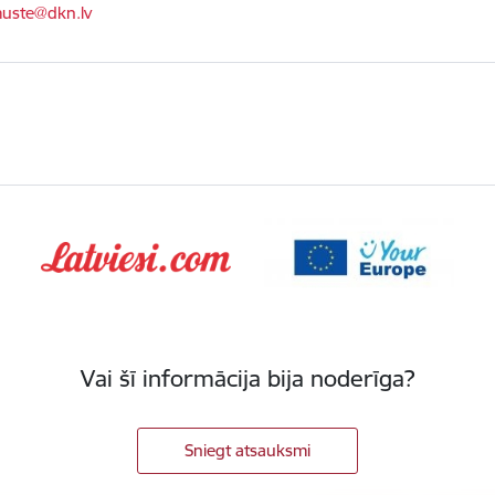
ts:
muste@dkn.lv
Vai šī informācija bija noderīga?
Sniegt atsauksmi