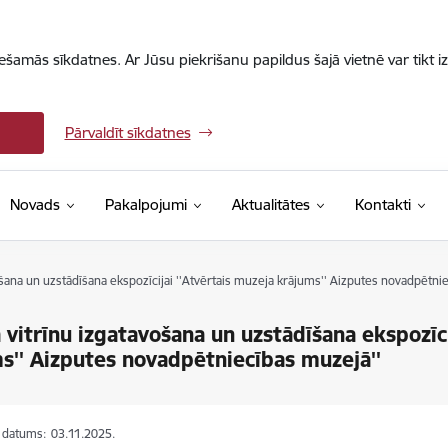
iešamās sīkdatnes. Ar Jūsu piekrišanu papildus šajā vietnē var tikt i
Pārvaldīt sīkdatnes
Novads
Pakalpojumi
Aktualitātes
Kontakti
vošana un uzstādīšana ekspozīcijai ''Atvērtais muzeja krājums'' Aizputes novadpētni
la vitrīnu izgatavošana un uzstādīšana ekspozīc
s'' Aizputes novadpētniecības muzejā''
s datums:
03.11.2025.