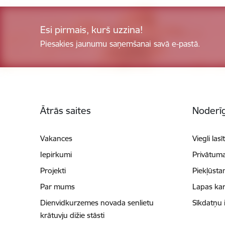
Esi pirmais, kurš uzzina!
Piesakies jaunumu saņemšanai savā e-pastā.
Kājene
Ātrās saites
Noderīg
Vakances
Viegli lasī
Iepirkumi
Privātuma
Projekti
Piekļūsta
Par mums
Lapas kar
Dienvidkurzemes novada senlietu
Sīkdatņu 
krātuvju dižie stāsti