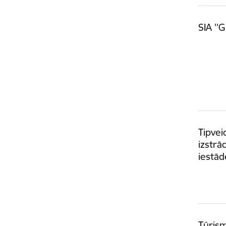
SIA ''
Tipvei
izstrā
iestād
Tūrism