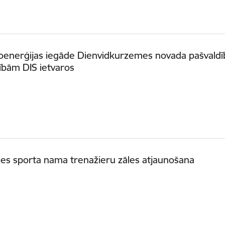
oenerģijas iegāde Dienvidkurzemes novada pašvaldī
ībām DIS ietvaros
es sporta nama trenažieru zāles atjaunošana