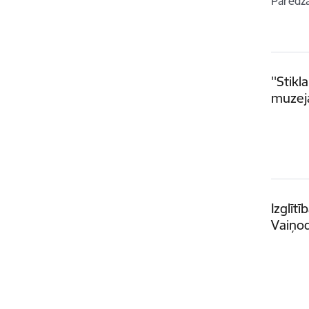
Paredz
''Stik
muzeja
Izglīt
Vaiņod