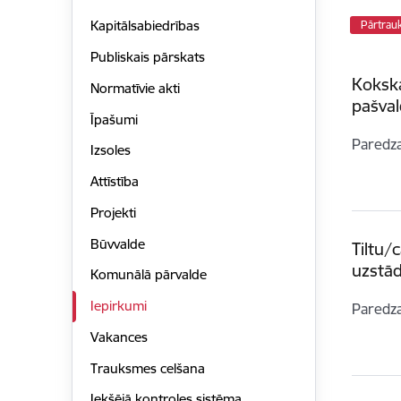
Kapitālsabiedrības
Pārtrau
Publiskais pārskats
Koksk
Normatīvie akti
pašval
Īpašumi
Paredz
Izsoles
Attīstība
Projekti
Būvvalde
Tiltu/
uzstād
Komunālā pārvalde
Iepirkumi
Paredz
Vakances
Trauksmes celšana
Iekšējā kontroles sistēma