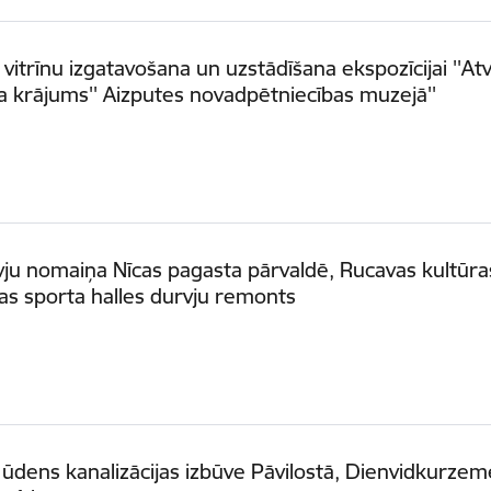
la vitrīnu izgatavošana un uzstādīšana ekspozīcijai ''At
 krājums'' Aizputes novadpētniecības muzejā''
ju nomaiņa Nīcas pagasta pārvaldē, Rucavas kultūr
as sporta halles durvju remonts
 ūdens kanalizācijas izbūve Pāvilostā, Dienvidkurzem