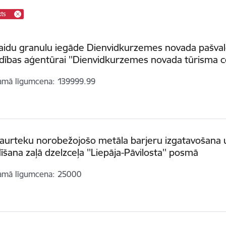
kts
aidu granulu iegāde Dienvidkurzemes novada pašval
dības aģentūrai ''Dienvidkurzemes novada tūrisma ce
amā līgumcena
139999.99
caurteku norobežojošo metāla barjeru izgatavošana 
īšana zaļā dzelzceļa ''Liepāja-Pāvilosta'' posmā
amā līgumcena
25000