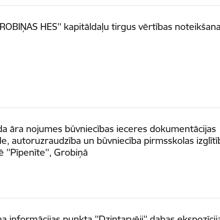
GROBIŅAS HES'' kapitāldaļu tirgus vērtības noteikšan
da āra nojumes būvniecības ieceres dokumentācijas
de, autoruzraudzība un būvniecība pirmsskolas izglītī
ē ''Pīpenīte'', Grobiņā
a informācijas punkta ''Dzintarvēji'' dabas ekspozīcij