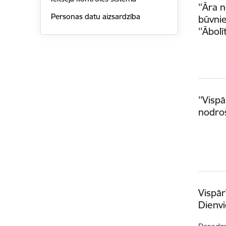
''Āra 
Personas datu aizsardzība
būvnie
''Ābolī
''Visp
nodro
Vispār
Dienv