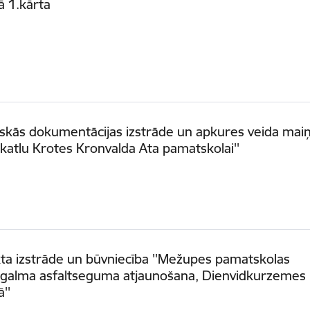
ā 1.kārta
iskās dokumentācijas izstrāde un apkures veida mai
katlu Krotes Kronvalda Ata pamatskolai''
ta izstrāde un būvniecība ''Mežupes pamatskolas
agalma asfaltseguma atjaunošana, Dienvidkurzemes
''