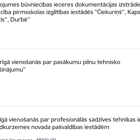
nojumes būvniecības ieceres dokumentācijas izstrād
cība pirmsskolas izglītības iestādēs ''Čiekuriņš'', Ka
tis'', Durbē''
ārīgā vienošanās par pasākumu pilnu tehnisko
šinājumu''
īgā vienošanās par profesionālās sadzīves tehnikas i
idkurzemes novada pašvaldības iestādēm