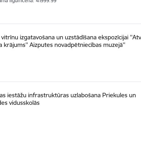
amā līgumcena
41999.99
la vitrīnu izgatavošana un uzstādīšana ekspozīcijai ''At
 krājums'' Aizputes novadpētniecības muzejā''
ības iestāžu infrastruktūras uzlabošana Priekules un
es vidusskolās