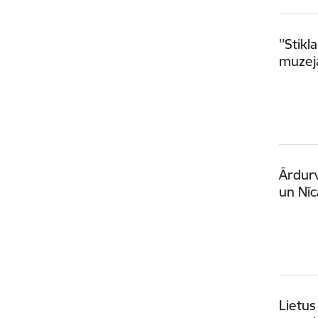
''Stik
muzeja
Ārdurv
un Nīc
Lietus