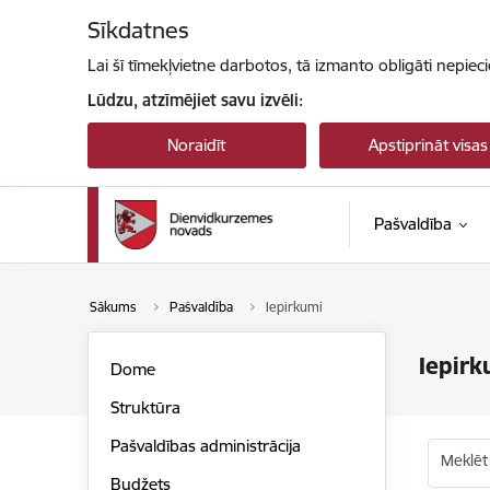
Pāriet uz lapas saturu
Sīkdatnes
Lai šī tīmekļvietne darbotos, tā izmanto obligāti nepiec
Lūdzu, atzīmējiet savu izvēli:
Noraidīt
Apstiprināt visas
Pašvaldība
Sākums
Pašvaldība
Iepirkumi
Iepirk
Dome
Struktūra
Pašvaldības administrācija
Meklēt
Budžets