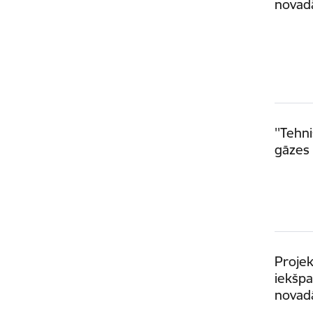
novad
''Tehn
gāzes 
Projek
iekšp
novadā