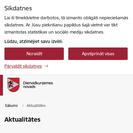
Pāriet uz lapas saturu
Sīkdatnes
Spied
lai meklētu
Enter
Lai šī tīmekļvietne darbotos, tā izmanto obligāti nepieciešamās
sīkdatnes. Ar Jūsu piekrišanu papildus šajā vietnē var tikt
izmantotas statistikas un sociālo mediju sīkdatnes.
Lūdzu, atzīmējiet savu izvēli:
Noraidīt
Apstiprināt visas
Pārvaldīt sīkdatnes
Sākums
Aktualitātes
Aktualitātes