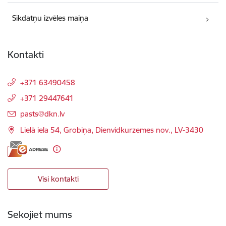
Sīkdatņu izvēles maiņa
Kontakti
+371 63490458
+371 29447641
E-pasts:
pasts@dkn.lv
Lielā iela 54, Grobiņa, Dienvidkurzemes nov., LV-3430
Visi kontakti
Sekojiet mums