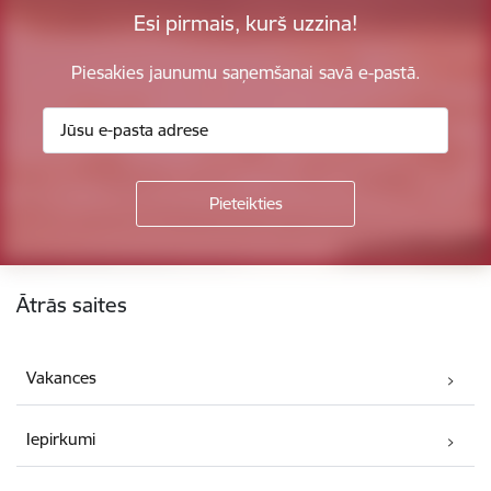
Esi pirmais, kurš uzzina!
Piesakies jaunumu saņemšanai savā e-pastā.
Kājene
Ātrās saites
Vakances
Iepirkumi