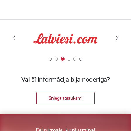
Vai šī informācija bija noderīga?
Sniegt atsauksmi
Esi pirmais, kurš uzzina!