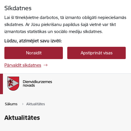
Pāriet uz lapas saturu
Sīkdatnes
Spied
lai meklētu
Enter
Lai šī tīmekļvietne darbotos, tā izmanto obligāti nepieciešamās
sīkdatnes. Ar Jūsu piekrišanu papildus šajā vietnē var tikt
izmantotas statistikas un sociālo mediju sīkdatnes.
Lūdzu, atzīmējiet savu izvēli:
Noraidīt
Apstiprināt visas
Pārvaldīt sīkdatnes
Sākums
Aktualitātes
Aktualitātes