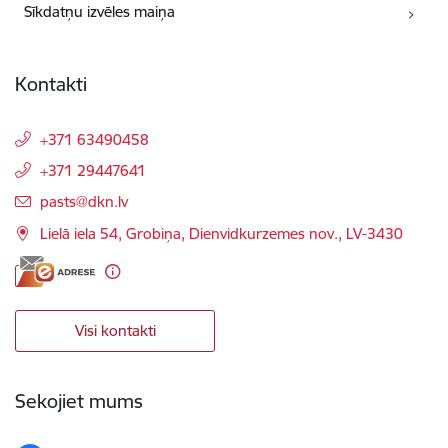
Sīkdatņu izvēles maiņa
Kontakti
+371 63490458
+371 29447641
E-pasts:
pasts@dkn.lv
Lielā iela 54, Grobiņa, Dienvidkurzemes nov., LV-3430
Visi kontakti
Sekojiet mums