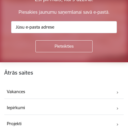
Piesakies jaunumu saņemšanai savā e-pastā.
Kājene
Ātrās saites
Vakances
Iepirkumi
Projekti