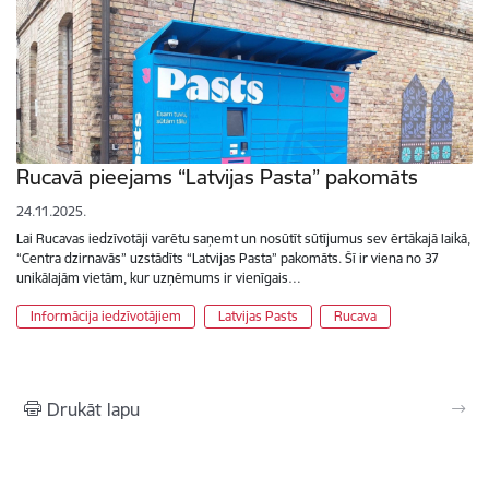
Rucavā pieejams “Latvijas Pasta” pakomāts
24.11.2025.
Lai Rucavas iedzīvotāji varētu saņemt un nosūtīt sūtījumus sev ērtākajā laikā,
“Centra dzirnavās” uzstādīts “Latvijas Pasta” pakomāts. Šī ir viena no 37
unikālajām vietām, kur uzņēmums ir vienīgais…
Informācija iedzīvotājiem
Latvijas Pasts
Rucava
Drukāt lapu