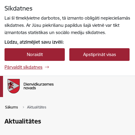
Pāriet uz lapas saturu
Sīkdatnes
Spied
lai meklētu
Enter
Lai šī tīmekļvietne darbotos, tā izmanto obligāti nepieciešamās
sīkdatnes. Ar Jūsu piekrišanu papildus šajā vietnē var tikt
izmantotas statistikas un sociālo mediju sīkdatnes.
Lūdzu, atzīmējiet savu izvēli:
Noraidīt
Apstiprināt visas
Pārvaldīt sīkdatnes
Sākums
Aktualitātes
Aktualitātes