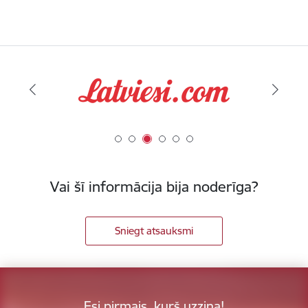
Vai šī informācija bija noderīga?
Sniegt atsauksmi
Esi pirmais, kurš uzzina!