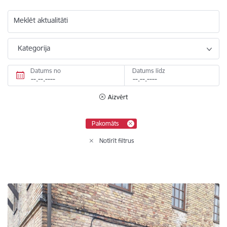
Meklēt aktualitāti
Kategorija
Datums no
Datums līdz
Aizvērt
Pakomāts
Notīrīt filtrus