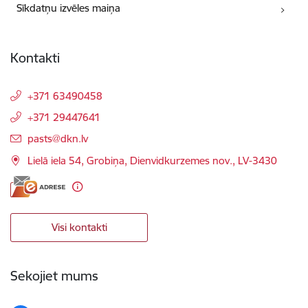
Sīkdatņu izvēles maiņa
Kontakti
+371 63490458
+371 29447641
E-pasts:
pasts@dkn.lv
Lielā iela 54, Grobiņa, Dienvidkurzemes nov., LV-3430
Visi kontakti
Sekojiet mums