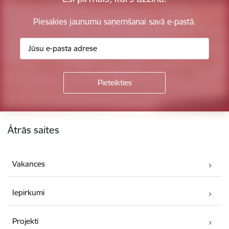
Piesakies jaunumu saņemšanai savā e-pastā.
Kājene
Ātrās saites
Vakances
Iepirkumi
Projekti