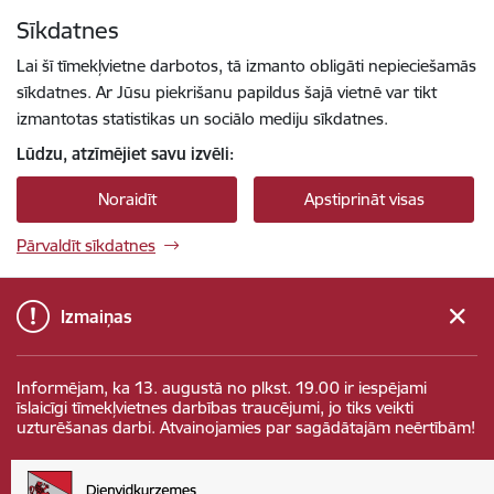
Pāriet uz lapas saturu
Sīkdatnes
Spied
lai meklētu
Enter
Lai šī tīmekļvietne darbotos, tā izmanto obligāti nepieciešamās
sīkdatnes. Ar Jūsu piekrišanu papildus šajā vietnē var tikt
izmantotas statistikas un sociālo mediju sīkdatnes.
Lūdzu, atzīmējiet savu izvēli:
Noraidīt
Apstiprināt visas
Pārvaldīt sīkdatnes
Izmaiņas
Informējam, ka 13. augustā no plkst. 19.00 ir iespējami
īslaicīgi tīmekļvietnes darbības traucējumi, jo tiks veikti
uzturēšanas darbi. Atvainojamies par sagādātajām neērtībām!