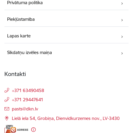
Privātuma politika
Piekļūstamība
Lapas karte
Sīkdatņu izvēles maiņa
Kontakti
+371 63490458
+371 29447641
E-pasts:
pasts@dkn.lv
Lielā iela 54, Grobiņa, Dienvidkurzemes nov., LV-3430