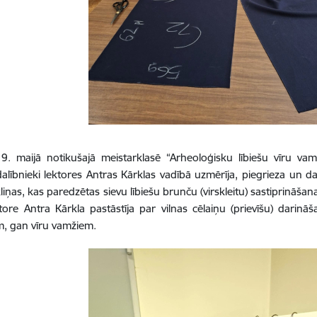
9. maijā notikušajā meistarklasē “Arheoloģisku lībiešu vīru vam
dalībnieki lektores Antras Kārklas vadībā uzmērīja, piegrieza un da
liņas, kas paredzētas sievu lībiešu brunču (virskleitu) sastiprināšana
tore Antra Kārkla pastāstīja par vilnas cēlaiņu (prievīšu) dari
ām, gan vīru vamžiem.