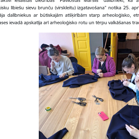
aktīvi iesaistās biedrības “Pāvilostas Mārsils” dalībnieki, kā a
isku lībiešu sievu brunču (virskleitu) izgatavošana” notika 25. aprī
nāja dalībniekus ar būtiskajām atšķirībām starp arheoloģisko, et
ases ievadā apskatīja arī arheoloģisko rotu un tērpu valkāšanas trad