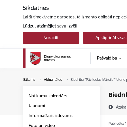
Pāriet uz lapas saturu
Sīkdatnes
Lai šī tīmekļvietne darbotos, tā izmanto obligāti nepiec
Lūdzu, atzīmējiet savu izvēli:
Noraidīt
Apstiprināt visas
Pašvaldība
Sākums
Aktualitātes
Biedrība “Pāvilostas Mārsils” īsteno 
Biedrī
Notikumu kalendārs
Jaunumi
Atska
Informatīvais izdevums
Publicēts: 
Foto un video