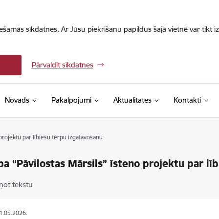
iešamās sīkdatnes. Ar Jūsu piekrišanu papildus šajā vietnē var tikt i
Pārvaldīt sīkdatnes
Novads
Pakalpojumi
Aktualitātes
Kontakti
projektu par lībiešu tērpu izgatavošanu
ba “Pāvilostas Mārsils” īsteno projektu par lī
ņot tekstu
11.05.2026.