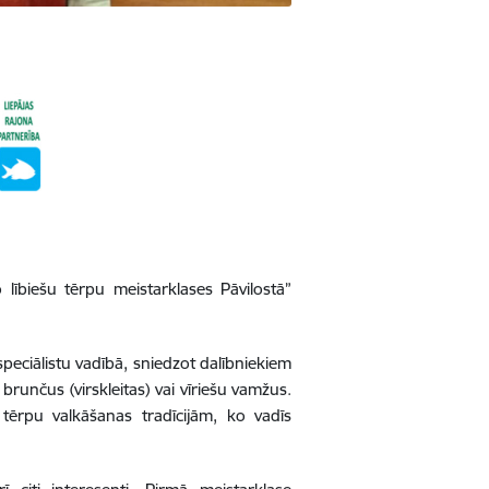
o lībiešu tērpu meistarklases Pāvilostā”
peciālistu vadībā, sniedzot dalībniekiem
brunčus (virskleitas) vai vīriešu vamžus.
tērpu valkāšanas tradīcijām, ko vadīs