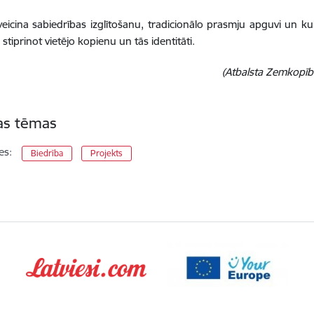
veicina sabiedrības izglītošanu, tradicionālo prasmju apguvi un 
 stiprinot vietējo kopienu un tās identitāti.
(Atbalsta Zemkopība
tas tēmas
es:
Biedrība
Projekts