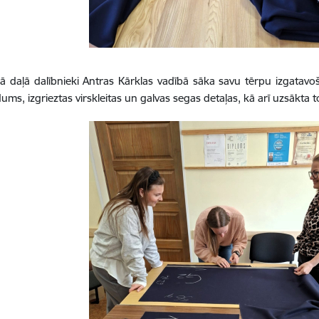
jā daļā dalībnieki Antras Kārklas vadībā sāka savu tērpu izgata
dums, izgrieztas virskleitas un galvas segas detaļas, kā arī uzsākta 