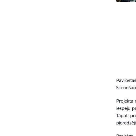
Pāvilosta
īstenoša
Projekta 
iespēju p
Tāpat pr
pieredzēj