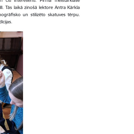
rī citi interesenti. Pirmā meistarklase
lī. Tās laikā zinošā lektore Antra Kārkla
nogrāfisko un stilizēto skatuves tērpu.
īcijas.