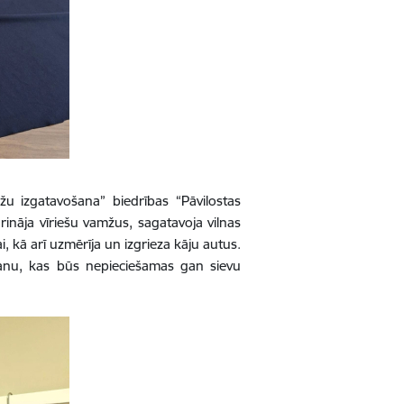
žu izgatavošana” biedrības “Pāvilostas
rināja vīriešu vamžus, sagatavoja vilnas
i, kā arī uzmērīja un izgrieza kāju autus.
nāšanu, kas būs nepieciešamas gan sievu