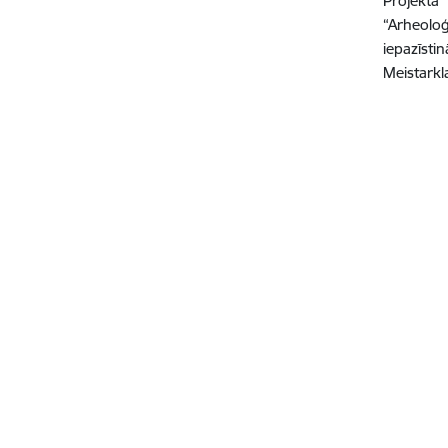
Projektā 
“Arheoloģ
iepazīsti
Meistarkl