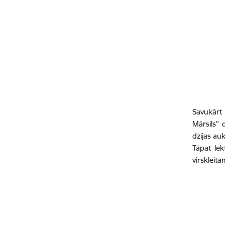
Savukārt 
Mārsils” 
dzijas auk
Tāpat lek
virskleit