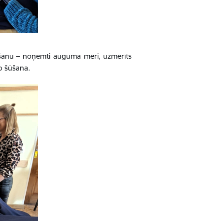
vošanu – noņemti auguma mēri, uzmērīts
to šūšana.