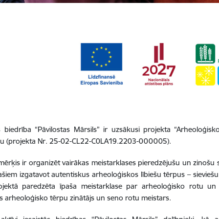
s biedrība “Pāvilostas Mārsils” ir uzsākusi projekta “Arheoloģisk
nu (projekta Nr. 25-02-CL22-C0LA19.2203-000005).
mērķis ir organizēt vairākas meistarklases pieredzējušu un zinošu s
ašiem izgatavot autentiskus arheoloģiskos lībiešu tērpus – sieviešu 
ojektā paredzēta īpaša meistarklase par arheoloģisko rotu un 
is arheoloģisko tērpu zinātājs un seno rotu meistars.