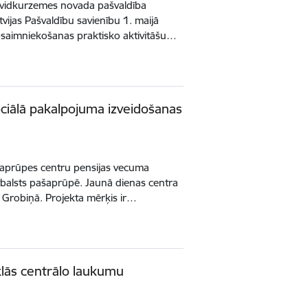
nvidkurzemes novada pašvaldība
vijas Pašvaldību savienību 1. maijā
psaimniekošanas praktisko aktivitāšu…
ociālā pakalpojuma izveidošanas
s aprūpes centru pensijas vecuma
alsts pašaprūpē. Jaunā dienas centra
8, Grobiņā. Projekta mērķis ir…
lās centrālo laukumu