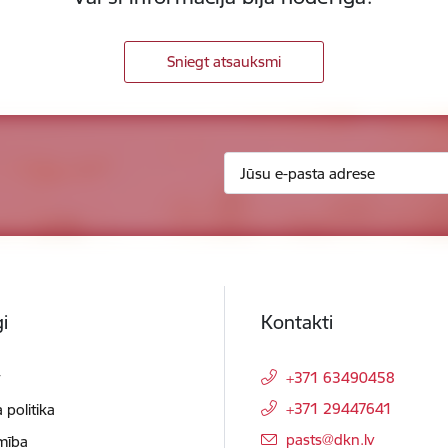
Sniegt atsauksmi
i
Kontakti
t
+371 63490458
+371 29447641
 politika
E-pasts:
pasts@dkn.lv
mība