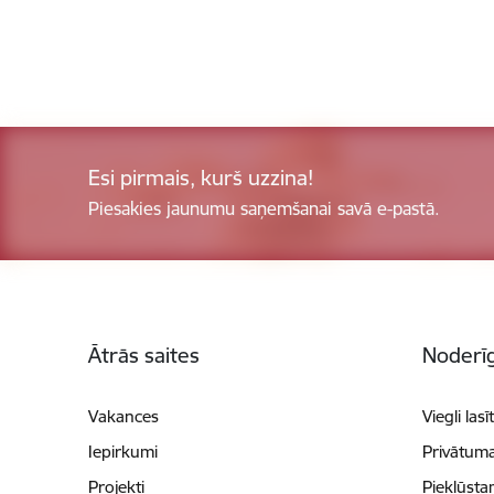
Esi pirmais, kurš uzzina!
Piesakies jaunumu saņemšanai savā e-pastā.
Kājene
Ātrās saites
Noderīg
Vakances
Viegli lasī
Iepirkumi
Privātuma
Projekti
Piekļūsta