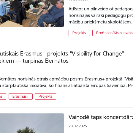
Attīstot un pilnveidojot pedag
norisinājās vairāki pedagogu pr
mācību priekšmetu skolotājiem.
Projekts
Profesionālās pilnveid
utiskais Erasmus+ projekts “Visibility for Change” 
ekiem — turpinās Bernātos
ernātos norisinās otrais apmācību posms Erasmus+ projektā “Visibil
 starptautiska iniciatīva, ko finansiāli atbalsta Eiropas Savienība. 
as
Erasmus+
Projekts
Vaiņodē taps koncertdā
28.02.2025.