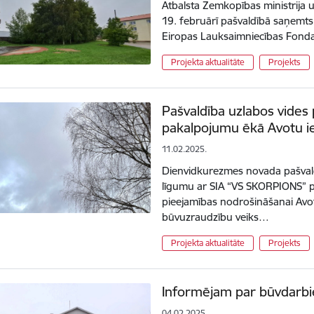
Atbalsta Zemkopības ministrija 
19. februārī pašvaldībā saņemt
Eiropas Lauksaimniecības Fonda
Projekta aktualitāte
Projekts
Pašvaldība uzlabos vides 
pakalpojumu ēkā Avotu ie
11.02.2025.
Dienvidkurezmes novada pašvald
līgumu ar SIA “VS SKORPIONS” p
pieejamības nodrošināšanai Avot
būvuzraudzību veiks…
Projekta aktualitāte
Projekts
Informējam par būvdarb
04.02.2025.