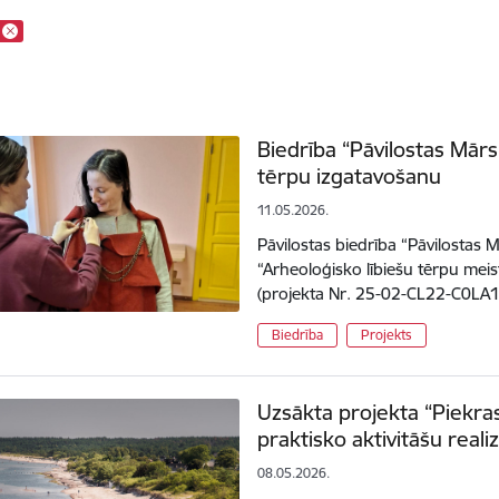
Biedrība “Pāvilostas Mārsi
tērpu izgatavošanu
11.05.2026.
Pāvilostas biedrība “Pāvilostas M
“Arheoloģisko lībiešu tērpu meis
(projekta Nr. 25-02-CL22-C0LA
Biedrība
Projekts
Uzsākta projekta “Piekr
praktisko aktivitāšu real
08.05.2026.