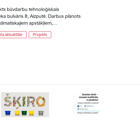
ikts būvdarbu tehnoloģiskais
a bulvāris 8, Aizputē. Darbus plānots
m klimatiskajiem apstākļiem,…
ta aktualitāte
Projekts