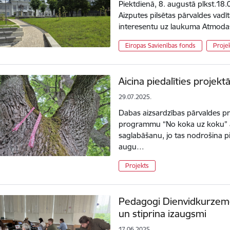
Piektdienā, 8. augustā plkst.18.
Aizputes pilsētas pārvaldes vadīt
interesentu uz laukuma Atmodas
Eiropas Savienības fonds
Projek
Aicina piedalīties projek
29.07.2025.
Dabas aizsardzības pārvaldes pr
programmu “No koka uz koku” a
saglabāšanu, jo tas nodrošina 
augu…
Projekts
Pedagogi Dienvidkurzemē
un stiprina izaugsmi
17.06.2025.