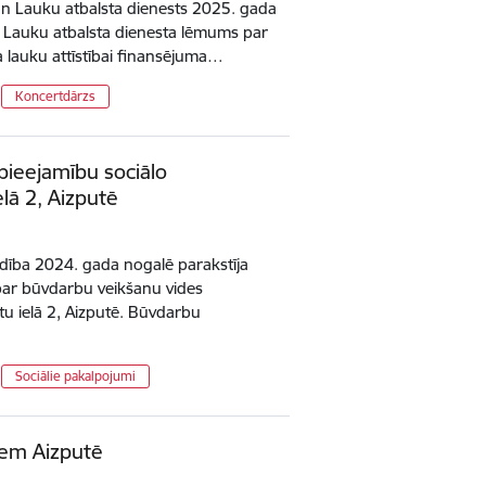
un Lauku atbalsta dienests 2025. gada
s Lauku atbalsta dienesta lēmums par
 lauku attīstībai finansējuma…
Koncertdārzs
pieejamību sociālo
lā 2, Aizputē
ība 2024. gada nogalē parakstīja
ar būvdarbu veikšanu vides
u ielā 2, Aizputē. Būvdarbu
Sociālie pakalpojumi
iem Aizputē