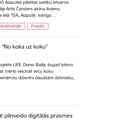
00 Aizputes pilsētas svētku ietvaros
ājs Artis Čanders aicina ikvienu
 ielā 15A, Aizputē, svinīgo…
ta aktualitāte
Projekts
tā “No koka uz koku”
ojekts LIFE Osmo Baltic šogad īsteno
r mērķi veicināt vecu koku
piemērotu dzīvotni daudzām dzīvnieku,
 pilnveido digitālās prasmes