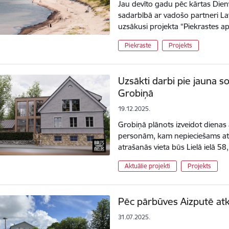
Jau devīto gadu pēc kārtas Die
sadarbībā ar vadošo partneri Lat
uzsākusi projekta “Piekrastes a
Piekraste
Projekts
Uzsākti darbi pie jauna s
Grobiņā
19.12.2025.
Grobiņā plānots izveidot diena
personām, kam nepieciešams atb
atrašanās vieta būs Lielā ielā 5
Aktuālie projekti
Projekts
Pēc pārbūves Aizputē atk
31.07.2025.