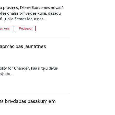
ogu prasmes, Dienvidkurzemes novadā
ofesionālās pilnveides kursi, dažādu
 6. jūnijā Zentas Mauriņas…
es kursi
Pedagogi
— apmācības jaunatnes
ity for Change”, kas ir teju divus
Projektu…
rzs brīvdabas pasākumiem