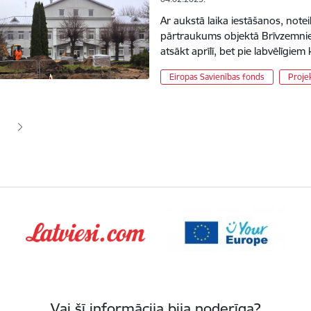
Ar aukstā laika iestāšanos, note
pārtraukums objektā Brīvzemniek
atsākt aprīlī, bet pie labvēlīgie
Eiropas Savienības fonds
Projek
ana
jā lapa
pa
Vai šī informācija bija noderīga?