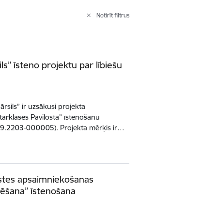
Notīrīt filtrus
ls” īsteno projektu par lībiešu
ārsils” ir uzsākusi projekta
tarklases Pāvilostā” īstenošanu
19.2203-000005). Projekta mērķis ir…
astes apsaimniekošanas
izēšana” īstenošana