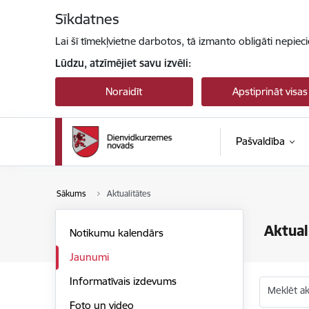
Pāriet uz lapas saturu
Sīkdatnes
Lai šī tīmekļvietne darbotos, tā izmanto obligāti nepiec
Lūdzu, atzīmējiet savu izvēli:
Noraidīt
Apstiprināt visas
Pašvaldība
Sākums
Aktualitātes
Aktual
Notikumu kalendārs
Jaunumi
Informatīvais izdevums
Meklēt akt
Foto un video