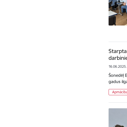
Starpta
darbini
16.06.2025.
Šonedēļ B
gadus ilga
Apmācīb