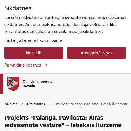
Pāriet uz lapas saturu
Sīkdatnes
Spied
lai meklētu
Enter
Lai šī tīmekļvietne darbotos, tā izmanto obligāti nepieciešamās
sīkdatnes. Ar Jūsu piekrišanu papildus šajā vietnē var tikt
izmantotas statistikas un sociālo mediju sīkdatnes.
Lūdzu, atzīmējiet savu izvēli:
Noraidīt
Apstiprināt visas
Pārvaldīt sīkdatnes
Sākums
Aktualitātes
Projekts “Palanga. Pāvilosta: Jūras iedvesmota 
Projekts “Palanga. Pāvilosta: Jūras
iedvesmota vēsture” – labākais Kurzemē