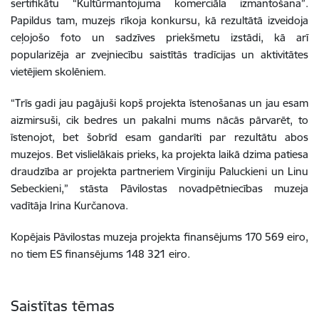
sertifikātu “Kultūrmantojuma komerciāla izmantošana”.
Papildus tam, muzejs rīkoja konkursu, kā rezultātā izveidoja
ceļojošo foto un sadzīves priekšmetu izstādi, kā arī
popularizēja ar zvejniecību saistītās tradīcijas un aktivitātes
vietējiem skolēniem.
“Trīs gadi jau pagājuši kopš projekta īstenošanas un jau esam
aizmirsuši, cik bedres un pakalni mums nācās pārvarēt, to
īstenojot, bet šobrīd esam gandarīti par rezultātu abos
muzejos. Bet vislielākais prieks, ka projekta laikā dzima patiesa
draudzība ar projekta partneriem Virginiju Paluckieni un Linu
Sebeckieni,” stāsta Pāvilostas novadpētniecības muzeja
vadītāja Irina Kurčanova.
Kopējais Pāvilostas muzeja projekta finansējums 170 569 eiro,
no tiem ES finansējums 148 321 eiro.
Saistītas tēmas