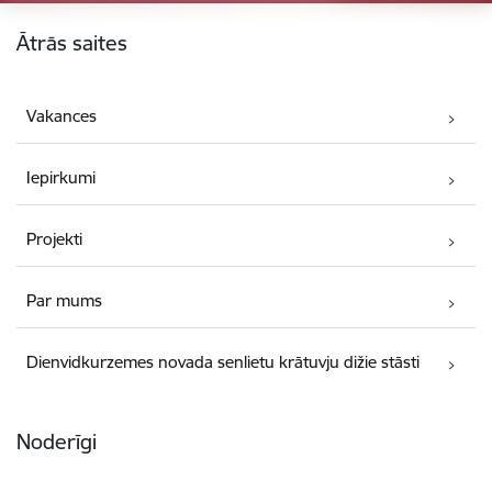
Kājene
Ātrās saites
Vakances
Iepirkumi
Projekti
Par mums
Dienvidkurzemes novada senlietu krātuvju dižie stāsti
Noderīgi