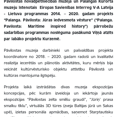
Pāvilostas novadpētniecības muzeja un Palangas Kūrorta
muzeju īstenotais Eiropas Savienības Interreg V-A Latvija
- Lietuva programmas 2014. – 2020. gadam projekts
“Palanga. Pāvilosta: Jūras iedvesmota vēsture” (“Palanga.
Pavilosta: Maritime inspired history”)
pārrobežu
sadarbības programmas noslēguma pasākumā Viļņā atzīts
par labāko projektu Kurzemē
.
Pāvilostas muzeja darbinieki un pašvaldības projekta
koordinatore no 2018. – 2020. gadam radoši un kvalitatīvi
realizēja iecerētās un plānotās aktivitātes, kuru mērķis bija
veicināt kultūrvēsturisko objektu attīstību Pāvilostā un
kultūras mantojuma ilgtspēju.
Projekta laikā izstrādātas divas muzeja ekspozīcijas
koncepcijas, pēc kurām izveidoja un iekārtoja jaunās
ekspozīcijas “Pāvilostas zelta smilšu graudi”, “Jūriņ’ prasa
smalku tīklu”, virtuālās 3D tūres (zveja Baltijas jūrā un Sakas
upē), izietas personāla apmācības, saņemot Starptautisku