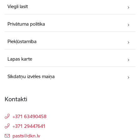
Viegli lasīt
Privātuma politika
Piekļūstamība
Lapas karte
Sīkdatņu izvēles maiņa
Kontakti
+371 63490458
+371 29447641
E-pasts:
pasts@dkn.lv