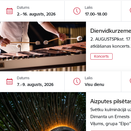
Datums
Laiks
2.–16. augusts, 2026
17.00–18.00
Dienvidkurzemes
2. AUGUSTSPlkst. 17.
atklāšanas koncer
Koncerts
Datums
Laiks
7.–9. augusts, 2026
Visu dienu
Aizputes pilsēta
Svētku kulminācijā uz
Dimanta un Ernests 
Viļums, grupa "Elp