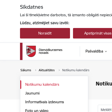
Pāriet uz lapas saturu
Sīkdatnes
Lai šī tīmekļvietne darbotos, tā izmanto obligāti nepiec
Lūdzu, atzīmējiet savu izvēli:
Noraidīt
Apstiprināt visas
Pašvaldība
Sākums
Aktualitātes
Notikumu kalendārs
Notik
Notikumu kalendārs
Jaunumi
Informatīvais izdevums
Meklēt
Foto un video