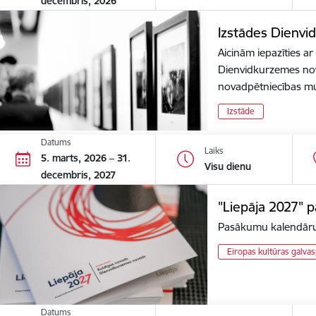
decembris, 2026
Izstādes Dienv
Aicinām iepazīties a
Dienvidkurzemes nova
novadpētniecības mu
Izstāde
Datums
Laiks
5. marts, 2026 – 31.
Visu dienu
decembris, 2027
"Liepāja 2027" 
Pasākumu kalendāru 
Eiropas kultūras galvas
Datums