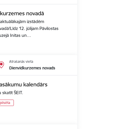
idkurzemes novadā
r aktuālākajām izstādēm
dā!Līdz 12. jūlijam Pāvilostas
zejā Initas un…
Atrašanās vieta
Dienvidkurzemes novads
pasākumu kalendārs
skatīt ŠEIT.
pilsēta