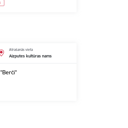
i
Atrašanās vieta
Aizputes kultūras nams
"Berči"