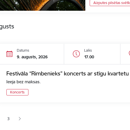
Aizputes pilsētas svētk
gusts
Datums
Laiks
9. augusts, 2026
17.00
Festivāla “Rimbenieks” koncerts ar stīgu kvartetu 
Ieeja bez maksas.
Koncerts
ana
3
jā lapa
pa
Lapa