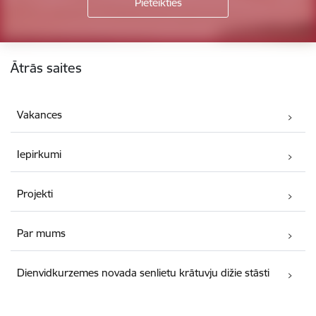
Kājene
Ātrās saites
Vakances
Iepirkumi
Projekti
Par mums
Dienvidkurzemes novada senlietu krātuvju dižie stāsti