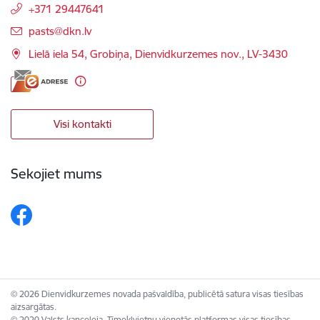
+371 29447641
E-pasts:
pasts@dkn.lv
Lielā iela 54, Grobiņa, Dienvidkurzemes nov., LV-3430
Visi kontakti
Sekojiet mums
© 2026 Dienvidkurzemes novada pašvaldība, publicētā satura visas tiesības
aizsargātas.
© 2020 Valsts kanceleja, Tīmekļvietņu vienotās platformas visas tiesības