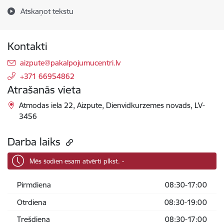
Atskaņot tekstu
Kontakti
E-pasts:
aizpute@pakalpojumucentri.lv
+371 66954862
Atrašanās vieta
Atmodas iela 22, Aizpute, Dienvidkurzemes novads, LV-
3456
Darba laiks
Mēs šodien esam atvērti plkst. -
Pirmdiena
08:30-17:00
Otrdiena
08:30-19:00
Trešdiena
08:30-17:00