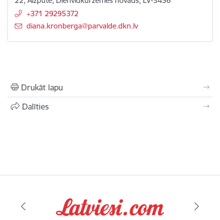
22, Aizpute, Dienvidkurzemes novads, LV-3456
+371 29295372
E-pasts:
diana.kronberga@parvalde.dkn.lv
Drukāt lapu
Dalīties