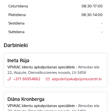
Ceturtdiena
08:30-17:00
Piektdiena
08:30-14:00
Sestdiena
-
Svētdiena
-
Darbinieki
Ineta Rūja
VPVKAC klientu apkalpošanas speciāliste
-
Atmodas iela
22, Aizpute, Dienvidkurzemes novads, LV-3456
+371 66954862
E-pasts:
aizpute@pakalpojumucentri.lv
Diāna Kronberga
VPVKAC klientu apkalpošanas speciāliste
-
Atmodas iela