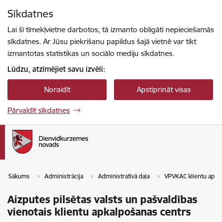
Pāriet uz lapas saturu
Sīkdatnes
Spied
lai meklētu
Enter
Lai šī tīmekļvietne darbotos, tā izmanto obligāti nepieciešamās
sīkdatnes. Ar Jūsu piekrišanu papildus šajā vietnē var tikt
izmantotas statistikas un sociālo mediju sīkdatnes.
Lūdzu, atzīmējiet savu izvēli:
Noraidīt
Apstiprināt visas
Pārvaldīt sīkdatnes
Sākums
Administrācija
Administratīvā daļa
VPVKAC klientu apkal
Aizputes pilsētas valsts un pašvaldības
vienotais klientu apkalpošanas centrs