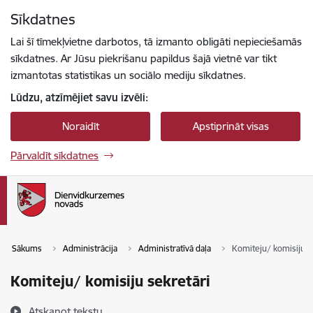
Pāriet uz lapas saturu
Sīkdatnes
Spied
lai meklētu
Enter
Lai šī tīmekļvietne darbotos, tā izmanto obligāti nepieciešamās
sīkdatnes. Ar Jūsu piekrišanu papildus šajā vietnē var tikt
izmantotas statistikas un sociālo mediju sīkdatnes.
Lūdzu, atzīmējiet savu izvēli:
Noraidīt
Apstiprināt visas
Pārvaldīt sīkdatnes
Sākums
Administrācija
Administratīvā daļa
Komiteju/ komisiju s
Komiteju/ komisiju sekretāri
Atskaņot tekstu