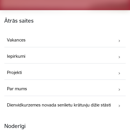
Kājene
Ātrās saites
Vakances
Iepirkumi
Projekti
Par mums
Dienvidkurzemes novada senlietu krātuvju dižie stāsti
Noderīgi