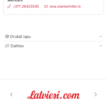
Sekretāre
+371 26423545
E-pasts:
ieva.otanke@dkn.lv
Drukāt lapu
Dalīties