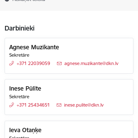
Darbinieki
Agnese Muzikante
Sekretāre
+371 22039059
E-pasts:
agnese.muzikante@dkn.lv
Inese Pūlīte
Sekretāre
+371 25434651
E-pasts:
inese.pulite@dkn.lv
Ieva Otaņķe