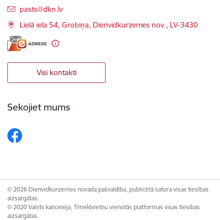
E-pasts:
pasts@dkn.lv
Lielā iela 54, Grobiņa, Dienvidkurzemes nov., LV-3430
Visi kontakti
Sekojiet mums
© 2026 Dienvidkurzemes novada pašvaldība, publicētā satura visas tiesības
aizsargātas.
© 2020 Valsts kanceleja, Tīmekļvietņu vienotās platformas visas tiesības
aizsargātas.