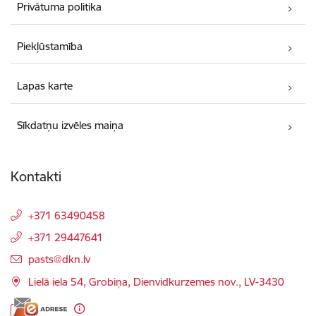
Privātuma politika
Piekļūstamība
Lapas karte
Sīkdatņu izvēles maiņa
Kontakti
+371 63490458
+371 29447641
E-pasts:
pasts@dkn.lv
Lielā iela 54, Grobiņa, Dienvidkurzemes nov., LV-3430