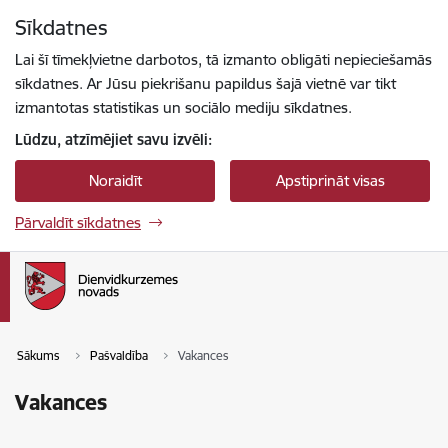
Pāriet uz lapas saturu
Sīkdatnes
Spied
lai meklētu
Enter
Lai šī tīmekļvietne darbotos, tā izmanto obligāti nepieciešamās
sīkdatnes. Ar Jūsu piekrišanu papildus šajā vietnē var tikt
izmantotas statistikas un sociālo mediju sīkdatnes.
Lūdzu, atzīmējiet savu izvēli:
Noraidīt
Apstiprināt visas
Pārvaldīt sīkdatnes
Sākums
Pašvaldība
Vakances
Vakances