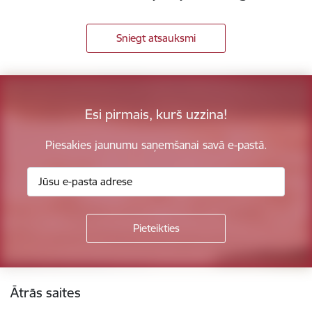
Sniegt atsauksmi
Esi pirmais, kurš uzzina!
Piesakies jaunumu saņemšanai savā e-pastā.
Kājene
Ātrās saites