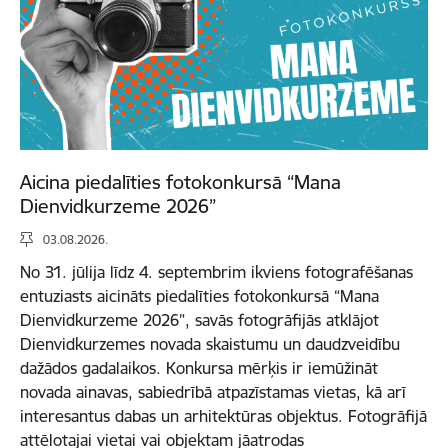
Aicina piedalīties fotokonkursā “Mana
Dienvidkurzeme 2026”
03.08.2026.
No 31. jūlija līdz 4. septembrim ikviens fotografēšanas
entuziasts aicināts piedalīties fotokonkursā “Mana
Dienvidkurzeme 2026”, savās fotogrāfijās atklājot
Dienvidkurzemes novada skaistumu un daudzveidību
dažādos gadalaikos. Konkursa mērķis ir iemūžināt
novada ainavas, sabiedrībā atpazīstamas vietas, kā arī
interesantus dabas un arhitektūras objektus. Fotogrāfijā
attēlotajai vietai vai objektam jāatrodas