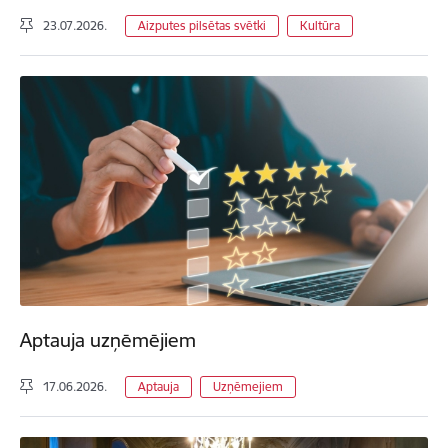
23.07.2026.
Aizputes pilsētas svētki
Kultūra
Aptauja uzņēmējiem
17.06.2026.
Aptauja
Uzņēmejiem