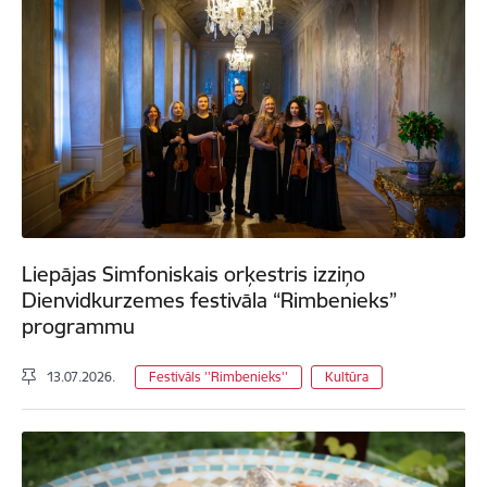
Liepājas Simfoniskais orķestris izziņo
Dienvidkurzemes festivāla “Rimbenieks”
programmu
13.07.2026.
Festivāls ''Rimbenieks''
Kultūra