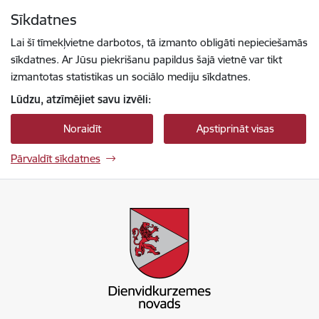
Pāriet uz lapas saturu
Sīkdatnes
Spied
lai meklētu
Enter
Lai šī tīmekļvietne darbotos, tā izmanto obligāti nepieciešamās
sīkdatnes. Ar Jūsu piekrišanu papildus šajā vietnē var tikt
izmantotas statistikas un sociālo mediju sīkdatnes.
Lūdzu, atzīmējiet savu izvēli:
Noraidīt
Apstiprināt visas
Pārvaldīt sīkdatnes
Dienvidkurzemes novada pašvaldība