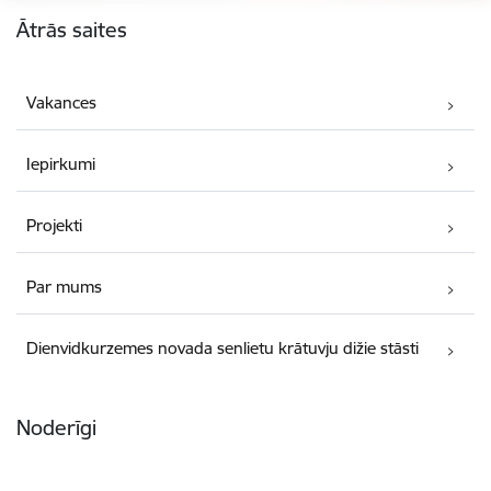
Kājene
Ātrās saites
Vakances
Iepirkumi
Projekti
Par mums
Dienvidkurzemes novada senlietu krātuvju dižie stāsti
Noderīgi