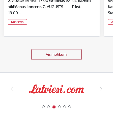
2. AUGUSTSPlkst. 17.00 Grobiņas ev. lut. baznīcā
Svē
atklāšanas koncerts.7. AUGUSTS Plkst.
Ka
19.00 …
St
Koncerts
A
Visi notikumi