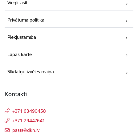
Viegli lasīt
Privātuma politika
Piekļūstamība
Lapas karte
Sīkdatņu izvēles maiņa
Kontakti
+371 63490458
+371 29447641
E-pasts:
pasts@dkn.lv