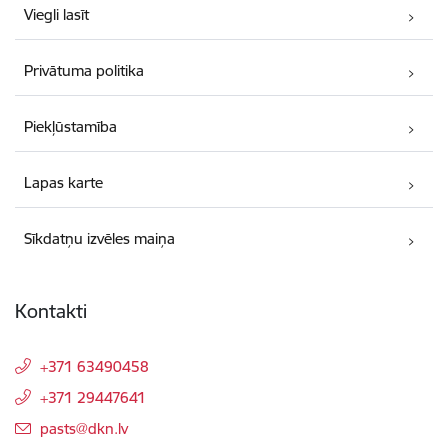
Viegli lasīt
Privātuma politika
Piekļūstamība
Lapas karte
Sīkdatņu izvēles maiņa
Kontakti
+371 63490458
+371 29447641
E-pasts:
pasts@dkn.lv