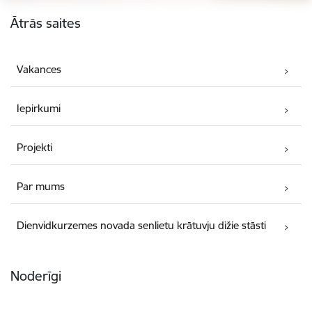
Kājene
Ātrās saites
Vakances
Iepirkumi
Projekti
Par mums
Dienvidkurzemes novada senlietu krātuvju dižie stāsti
Noderīgi