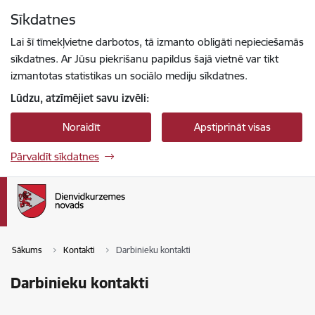
Pāriet uz lapas saturu
Sīkdatnes
Spied
lai meklētu
Enter
Lai šī tīmekļvietne darbotos, tā izmanto obligāti nepieciešamās
sīkdatnes. Ar Jūsu piekrišanu papildus šajā vietnē var tikt
izmantotas statistikas un sociālo mediju sīkdatnes.
Lūdzu, atzīmējiet savu izvēli:
Noraidīt
Apstiprināt visas
Pārvaldīt sīkdatnes
Sākums
Kontakti
Darbinieku kontakti
Darbinieku kontakti