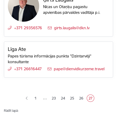
Nīcas un Otaņķu pagastu
apvienības pārvaldes vadītāja p.i.
+371 29356576
E-pasts:
girts.laugalis@dkn.lv
Līga Ate
Papes tūrisma informācijas punkta "Dzintarvēji"
konsultante
+371 26616447
E-pasts:
pape@dienvidkurzeme.travel
Lapošana
…
1
23
24
25
26
27
Lapa
Lapa
Lapa
Lapa
Pašreizējā lapa
Rādīt lapā: