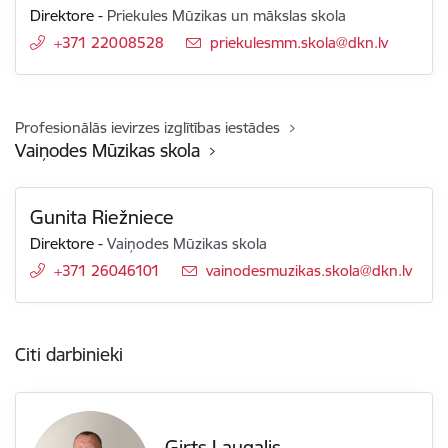
Direktore
-
Priekules Mūzikas un mākslas skola
+371 22008528
E-pasts:
priekulesmm.skola@dkn.lv
Profesionālās ievirzes izglītības iestādes
Vaiņodes Mūzikas skola
Gunita Riežniece
Direktore
-
Vaiņodes Mūzikas skola
+371 26046101
E-pasts:
vainodesmuzikas.skola@dkn.lv
Citi darbinieki
Ģirts Laugalis