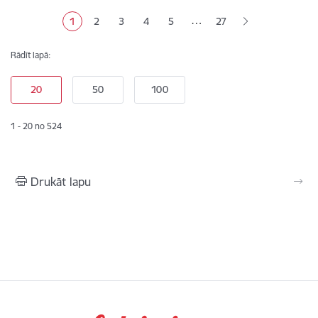
Lapošana
…
1
2
3
4
5
27
Pašreizējā lapa
Lapa
Lapa
Lapa
Lapa
Rādīt lapā:
1 - 20 no 524
Drukāt lapu