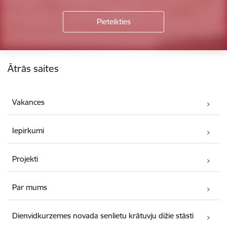
Kājene
Ātrās saites
Vakances
Iepirkumi
Projekti
Par mums
Dienvidkurzemes novada senlietu krātuvju dižie stāsti