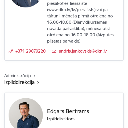
piesakoties tiešsaistē
(www.dkn.lv/lv/pieraksts) vai pa
tālruni: mēneša pirmā otrdiena no
16.00-18.00 (Dienvidkurzemes
novada pašvaldība), mēneša otrā
otrdiena no 16.00-18.00 (Aizputes
pilsētas pārvalde)
+371 29879220
E-pasts:
andris.jankovskis@dkn.lv
Administrācija
Izpilddirekcija
Edgars Bertrams
Izpilddirektors