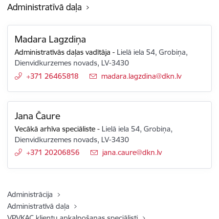
Administratīvā daļa
Madara Lagzdiņa
Administratīvās daļas vadītāja
-
Lielā iela 54, Grobiņa,
Dienvidkurzemes novads, LV-3430
+371 26465818
E-pasts:
madara.lagzdina@dkn.lv
Jana Čaure
Vecākā arhīva speciāliste
-
Lielā iela 54, Grobiņa,
Dienvidkurzemes novads, LV-3430
+371 20206856
E-pasts:
jana.caure@dkn.lv
Administrācija
Administratīvā daļa
VPVKAC klientu apkalpošanas speciālisti