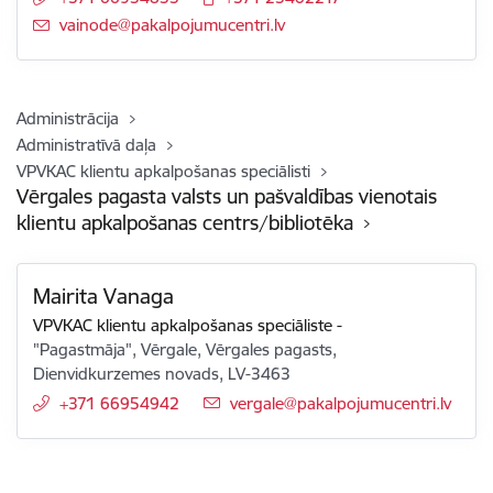
E-pasts:
vainode@pakalpojumucentri.lv
Administrācija
Administratīvā daļa
VPVKAC klientu apkalpošanas speciālisti
Vērgales pagasta valsts un pašvaldības vienotais
klientu apkalpošanas centrs/bibliotēka
Mairita Vanaga
VPVKAC klientu apkalpošanas speciāliste
-
"Pagastmāja", Vērgale, Vērgales pagasts,
Dienvidkurzemes novads, LV-3463
+371 66954942
E-pasts:
vergale@pakalpojumucentri.lv