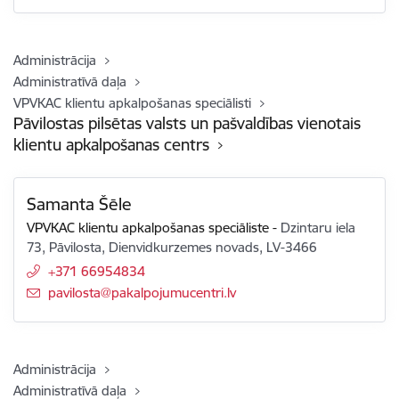
Administrācija
Administratīvā daļa
VPVKAC klientu apkalpošanas speciālisti
Pāvilostas pilsētas valsts un pašvaldības vienotais
klientu apkalpošanas centrs
Samanta Šēle
VPVKAC klientu apkalpošanas speciāliste
-
Dzintaru iela
73, Pāvilosta, Dienvidkurzemes novads, LV-3466
+371 66954834
E-pasts:
pavilosta@pakalpojumucentri.lv
Administrācija
Administratīvā daļa