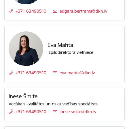
+371 63490510
E-pasts:
edgars.bertrams@dkn.lv
Eva Mahta
Izpilddirektora vietniece
+371 63490510
E-pasts:
eva.mahta@dkn.lv
Inese Šmite
Vecākais kvalitātes un risku vadības speciālists
+371 63490510
E-pasts:
inese.smite@dkn.lv