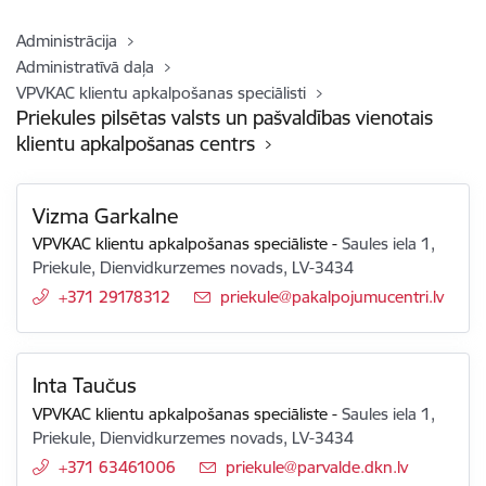
Administrācija
Administratīvā daļa
VPVKAC klientu apkalpošanas speciālisti
Priekules pilsētas valsts un pašvaldības vienotais
klientu apkalpošanas centrs
Vizma Garkalne
VPVKAC klientu apkalpošanas speciāliste
-
Saules iela 1,
Priekule, Dienvidkurzemes novads, LV-3434
+371 29178312
E-pasts:
priekule@pakalpojumucentri.lv
Inta Taučus
VPVKAC klientu apkalpošanas speciāliste
-
Saules iela 1,
Priekule, Dienvidkurzemes novads, LV-3434
+371 63461006
E-pasts:
priekule@parvalde.dkn.lv