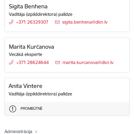
Sigita Benhena
Vadītāja (izpilddirektora) palīdze
+371 26329307
E-pasts:
sigita.benhena@dkn.lv
Marita Kurčanova
Vecākā eksperte
+371 28624644
E-pasts:
marita.kurcanova@dkn.lv
Anita Vintere
Vadītāja (izpilddirektora) palīdze
PROMBŪTNĒ
Administrācija