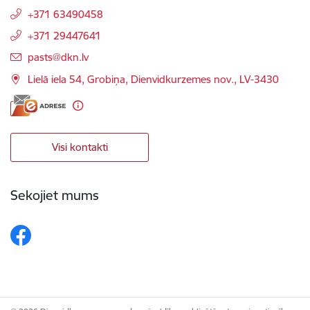
+371 63490458
+371 29447641
E-pasts:
pasts@dkn.lv
Lielā iela 54, Grobiņa, Dienvidkurzemes nov., LV-3430
Visi kontakti
Sekojiet mums