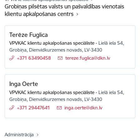
Grobiņas pilsētas valsts un pašvaldības vienotais
klientu apkalpošanas centrs
Terēze Fuglica
VPVKAC klientu apkalpošanas speciāliste
-
Lielā iela 54,
Grobiņa, Dienvidkurzemes novads, LV-3430
+371 63490458
E-pasts:
tereze.fuglica@dkn.lv
Inga Oerte
VPVKAC klientu apkalpošanas speciāliste
-
Lielā iela 54,
Grobiņa, Dienvidkurzemes novads, LV-3430
+371 29447641
E-pasts:
inga.oerte@dkn.lv
Administrācija