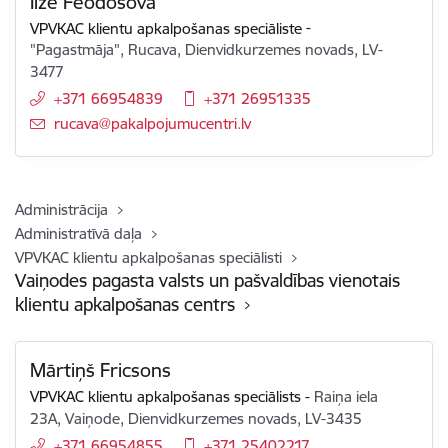
Ilze Feodosova
VPVKAC klientu apkalpošanas speciāliste
-
"Pagastmāja", Rucava, Dienvidkurzemes novads, LV-
3477
+371 66954839
+371 26951335
E-pasts:
rucava@pakalpojumucentri.lv
Administrācija
Administratīvā daļa
VPVKAC klientu apkalpošanas speciālisti
Vaiņodes pagasta valsts un pašvaldības vienotais
klientu apkalpošanas centrs
Mārtiņš Fricsons
VPVKAC klientu apkalpošanas speciālists
-
Raiņa iela
23A, Vaiņode, Dienvidkurzemes novads, LV-3435
+371 66954855
+371 25402217