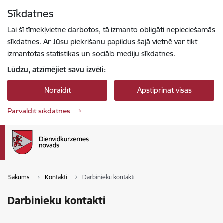
Pāriet uz lapas saturu
Sīkdatnes
Spied
lai meklētu
Enter
Lai šī tīmekļvietne darbotos, tā izmanto obligāti nepieciešamās
sīkdatnes. Ar Jūsu piekrišanu papildus šajā vietnē var tikt
izmantotas statistikas un sociālo mediju sīkdatnes.
Lūdzu, atzīmējiet savu izvēli:
Noraidīt
Apstiprināt visas
Pārvaldīt sīkdatnes
Sākums
Kontakti
Darbinieku kontakti
Darbinieku kontakti