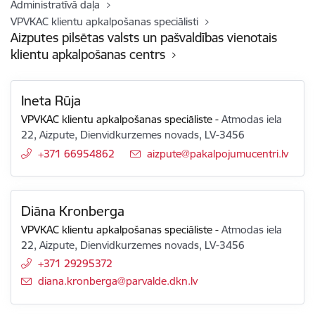
Administratīvā daļa
VPVKAC klientu apkalpošanas speciālisti
Aizputes pilsētas valsts un pašvaldības vienotais
klientu apkalpošanas centrs
Ineta Rūja
VPVKAC klientu apkalpošanas speciāliste
-
Atmodas iela
22, Aizpute, Dienvidkurzemes novads, LV-3456
+371 66954862
E-pasts:
aizpute@pakalpojumucentri.lv
Diāna Kronberga
VPVKAC klientu apkalpošanas speciāliste
-
Atmodas iela
22, Aizpute, Dienvidkurzemes novads, LV-3456
+371 29295372
E-pasts:
diana.kronberga@parvalde.dkn.lv