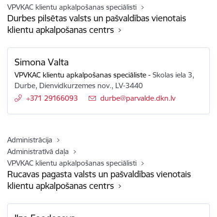
VPVKAC klientu apkalpošanas speciālisti
Durbes pilsētas valsts un pašvaldības vienotais
klientu apkalpošanas centrs
Simona Valta
VPVKAC klientu apkalpošanas speciāliste
-
Skolas iela 3,
Durbe, Dienvidkurzemes nov., LV-3440
+371 29166093
E-pasts:
durbe@parvalde.dkn.lv
Administrācija
Administratīvā daļa
VPVKAC klientu apkalpošanas speciālisti
Rucavas pagasta valsts un pašvaldības vienotais
klientu apkalpošanas centrs