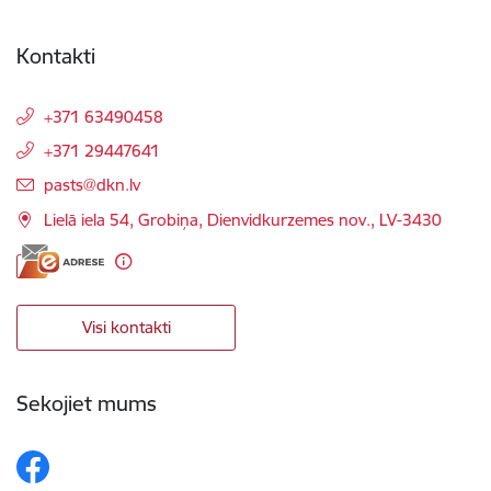
Kontakti
+371 63490458
+371 29447641
E-pasts:
pasts@dkn.lv
Lielā iela 54, Grobiņa, Dienvidkurzemes nov., LV-3430
Visi kontakti
Sekojiet mums