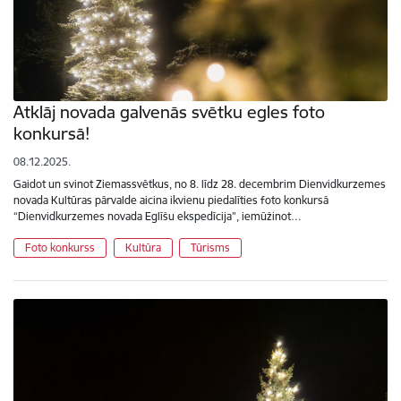
Atklāj novada galvenās svētku egles foto
konkursā!
08.12.2025.
Gaidot un svinot Ziemassvētkus, no 8. līdz 28. decembrim Dienvidkurzemes
novada Kultūras pārvalde aicina ikvienu piedalīties foto konkursā
“Dienvidkurzemes novada Eglīšu ekspedīcija”, iemūžinot…
Foto konkurss
Kultūra
Tūrisms