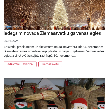
Iedegsim novadā Ziemassvētku galvenās egles
25.11.2024.
Ar svētku pasākumiem un aktivitātēm no 30. novembra līdz 14. decembrim
Dienvidkurzemes novadā iedegs pilsētu un pagastu galvenās Ziemassvētku
egles, aicinot svētku sajūtu rast kopā. 30. novembris…
Iedzīvotāju ievērībai
Ziemassvētki