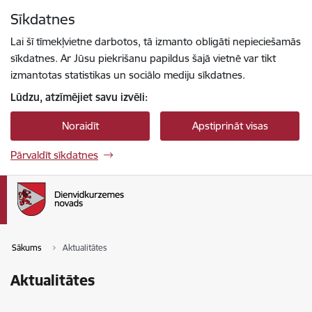
Pāriet uz lapas saturu
Sīkdatnes
Spied
lai meklētu
Enter
Lai šī tīmekļvietne darbotos, tā izmanto obligāti nepieciešamās
sīkdatnes. Ar Jūsu piekrišanu papildus šajā vietnē var tikt
izmantotas statistikas un sociālo mediju sīkdatnes.
Lūdzu, atzīmējiet savu izvēli:
Noraidīt
Apstiprināt visas
Pārvaldīt sīkdatnes
Sākums
Aktualitātes
Aktualitātes