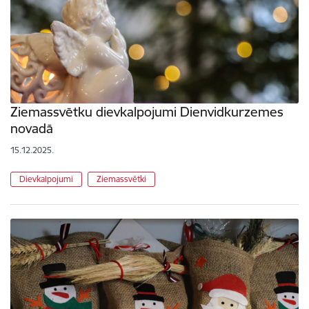
Ziemassvētku dievkalpojumi Dienvidkurzemes
novadā
15.12.2025.
Dievkalpojumi
Ziemassvētki