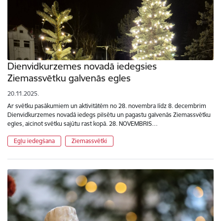
Dienvidkurzemes novadā iedegsies
Ziemassvētku galvenās egles
20.11.2025.
Ar svētku pasākumiem un aktivitātēm no 28. novembra līdz 8. decembrim
Dienvidkurzemes novadā iedegs pilsētu un pagastu galvenās Ziemassvētku
egles, aicinot svētku sajūtu rast kopā. 28. NOVEMBRIS…
Egļu iedegšana
Ziemassvētki