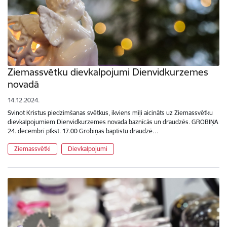
Ziemassvētku dievkalpojumi Dienvidkurzemes
novadā
14.12.2024.
Svinot Kristus piedzimšanas svētkus, ikviens mīļi aicināts uz Ziemassvētku
dievkalpojumiem Dienvidkurzemes novada baznīcās un draudzēs. GROBIŅA
24. decembrī plkst. 17.00 Grobiņas baptistu draudzē…
Ziemassvētki
Dievkalpojumi