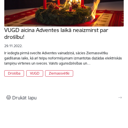
VUGD aicina Adventes laikā neaizmirst par
drošību!
29.11.2022.
Ir iedegta pirmā svecīte Adventes vainadziņā, sācies Ziemassvētku
gaidīšanas laiks, kā arī telpu noformējumam izmantotas dažādas elektriskās
lampiņu virtenes un sveces. Valsts ugunsdzēsības un…
Drošība
VUGD
Ziemassvētki
Drukāt lapu