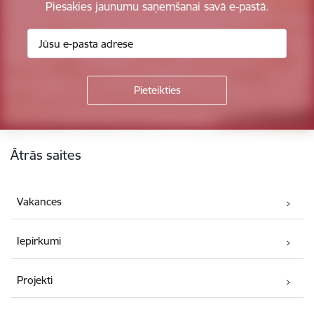
Piesakies jaunumu saņemšanai savā e-pastā.
Kājene
Ātrās saites
Vakances
Iepirkumi
Projekti