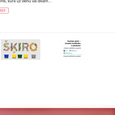
kums, kurā uz vienu vai divām…
2023