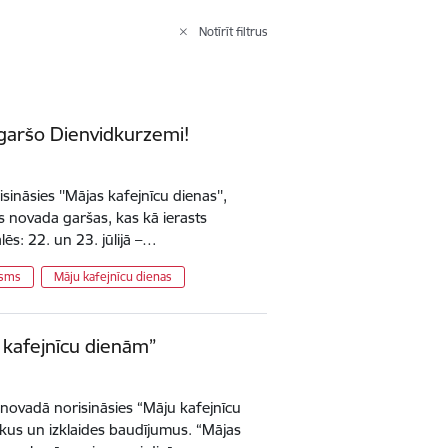
Notīrīt filtrus
zgaršo Dienvidkurzemi!
isināsies ''Mājas kafejnīcu dienas'',
s novada garšas, kas kā ierasts
ēs: 22. un 23. jūlijā –…
isms
Māju kafejnīcu dienas
 kafejnīcu dienām”
novadā norisināsies “Māju kafejnīcu
kus un izklaides baudījumus. “Mājas