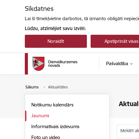
Pāriet uz lapas saturu
Sīkdatnes
Lai šī tīmekļvietne darbotos, tā izmanto obligāti nepiec
Lūdzu, atzīmējiet savu izvēli:
Noraidīt
Apstiprināt visas
Pašvaldība
Sākums
Aktualitātes
Aktual
Notikumu kalendārs
Jaunumi
Informatīvais izdevums
Meklēt akt
Foto un video