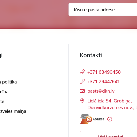
i
Kontakti
t
+371 63490458
+371 29447641
 politika
E-pasts:
pasts@dkn.lv
mība
Lielā iela 54, Grobiņa,
te
Dienvidkurzemes nov.,
izvēles maiņa