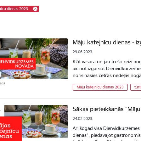
nīcu dienas 2023
Māju kafejnīcu dienas - i
29.06.2023.
Klāt vasara un jau trešo reizi nor
aicinot izgaršot Dienvidkurzeme
norisināsies četrās nedēļas nogal
Māju kafejnīcu dienas 2023
tūr
Sākas pieteikšanās “Māju
24.02.2023.
Arī šogad visā Dienvidkurzemes 
dienas”, piedāvājot gastronomis