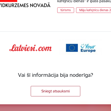
kafejnīcu dienas” ir īpašs pasā
tūrisms
Māju kafejnīcu dienas 
Vai šī informācija bija noderīga?
Sniegt atsauksmi