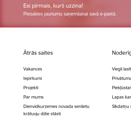
Esi pirmais, kurš uzzina!
Piesakies jaunumu saņemšanai savā e-pastā.
Kājene
Ātrās saites
Noderīg
Vakances
Viegli lasī
Iepirkumi
Privātuma
Projekti
Piekļūsta
Par mums
Lapas kar
Dienvidkurzemes novada senlietu
Sīkdatņu 
krātuvju dižie stāsti