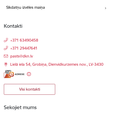
Sīkdatņu izvēles maiņa
Kontakti
+371 63490458
+371 29447641
E-pasts:
pasts@dkn.lv
Lielā iela 54, Grobiņa, Dienvidkurzemes nov., LV-3430
Visi kontakti
Sekojiet mums