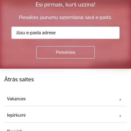
Esi pirmais, kurš uzzina!
Piesakies jaunumu saņemšanai savā e-pastā.
Kājene
Ātrās saites
Vakances
Iepirkumi