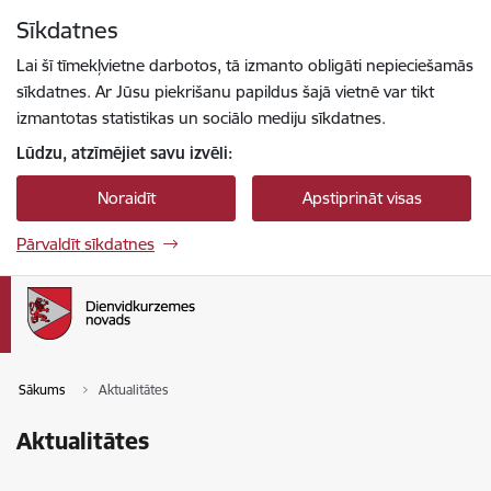
Pāriet uz lapas saturu
Sīkdatnes
Spied
lai meklētu
Enter
Lai šī tīmekļvietne darbotos, tā izmanto obligāti nepieciešamās
sīkdatnes. Ar Jūsu piekrišanu papildus šajā vietnē var tikt
izmantotas statistikas un sociālo mediju sīkdatnes.
Lūdzu, atzīmējiet savu izvēli:
Noraidīt
Apstiprināt visas
Pārvaldīt sīkdatnes
Sākums
Aktualitātes
Aktualitātes