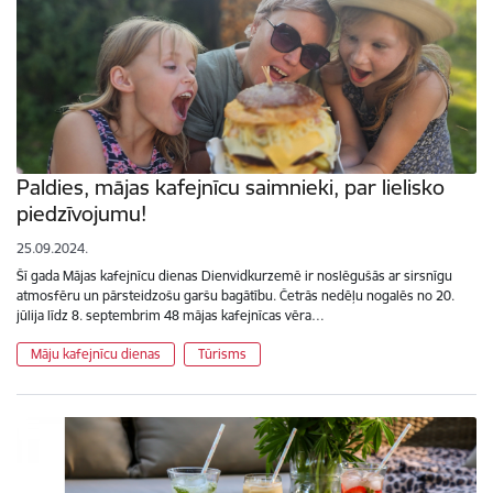
Paldies, mājas kafejnīcu saimnieki, par lielisko
piedzīvojumu!
25.09.2024.
Šī gada Mājas kafejnīcu dienas Dienvidkurzemē ir noslēgušās ar sirsnīgu
atmosfēru un pārsteidzošu garšu bagātību. Četrās nedēļu nogalēs no 20.
jūlija līdz 8. septembrim 48 mājas kafejnīcas vēra…
Māju kafejnīcu dienas
Tūrisms