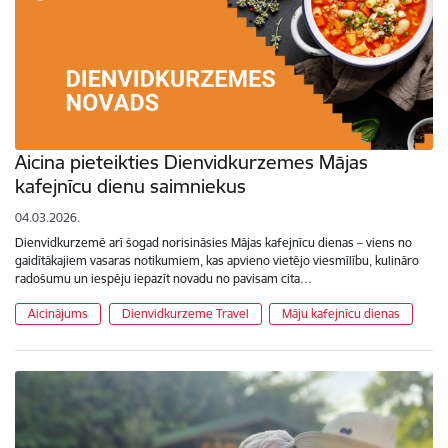
Aicina pieteikties Dienvidkurzemes Mājas
kafejnīcu dienu saimniekus
04.03.2026.
Dienvidkurzemē arī šogad norisināsies Mājas kafejnīcu dienas – viens no
gaidītākajiem vasaras notikumiem, kas apvieno vietējo viesmīlību, kulināro
radošumu un iespēju iepazīt novadu no pavisam cita…
Aicinājums
Dienvidkurzeme Travel
Māju kafejnīcu dienas