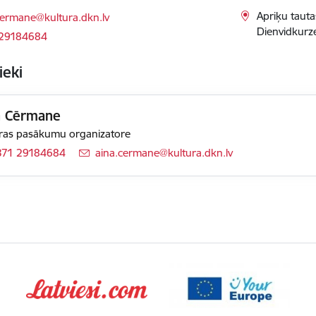
ts:
Apriķu tauta
cermane@kultura.dkn.lv
Dienvidkurz
 29184684
ieki
a Cērmane
ras pasākumu organizatore
371 29184684
E-pasts:
aina.cermane@kultura.dkn.lv