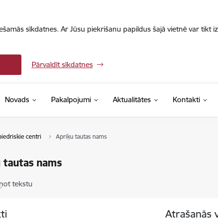
iešamās sīkdatnes. Ar Jūsu piekrišanu papildus šajā vietnē var tikt i
Pārvaldīt sīkdatnes
Novads
Pakalpojumi
Aktualitātes
Kontakti
iedriskie centri
Apriķu tautas nams
 tautas nams
ņot tekstu
ti
Atrašanās 