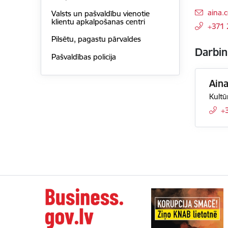
E-pas
aina.
Valsts un pašvaldību vienotie
klientu apkalpošanas centri
+371
Pilsētu, pagastu pārvaldes
Darbin
Pašvaldības policija
Ain
Kultū
+