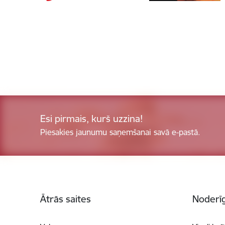
Esi pirmais, kurš uzzina!
Piesakies jaunumu saņemšanai savā e-pastā.
Kājene
Ātrās saites
Noderīg