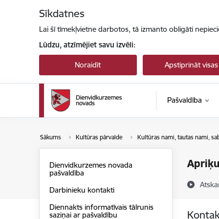
Pāriet uz lapas saturu
Sīkdatnes
Lai šī tīmekļvietne darbotos, tā izmanto obligāti nepiec
Lūdzu, atzīmējiet savu izvēli:
Noraidīt
Apstiprināt visas
Pašvaldība
Sākums
Kultūras pārvalde
Kultūras nami, tautas nami, sab
Apriķu
Dienvidkurzemes novada
pašvaldība
Atska
Darbinieku kontakti
Diennakts informatīvais tālrunis
Kontak
saziņai ar pašvaldību