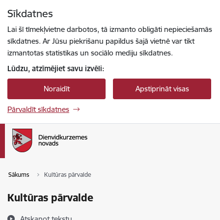
Pāriet uz lapas saturu
Sīkdatnes
Spied
lai meklētu
Enter
Lai šī tīmekļvietne darbotos, tā izmanto obligāti nepieciešamās
sīkdatnes. Ar Jūsu piekrišanu papildus šajā vietnē var tikt
izmantotas statistikas un sociālo mediju sīkdatnes.
Lūdzu, atzīmējiet savu izvēli:
Noraidīt
Apstiprināt visas
Pārvaldīt sīkdatnes
Sākums
Kultūras pārvalde
Kultūras pārvalde
Atskaņot tekstu