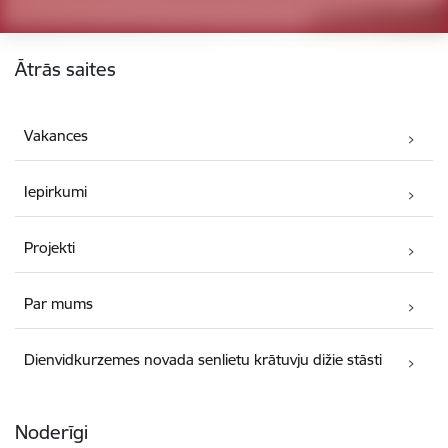
Kājene
Ātrās saites
Vakances
Iepirkumi
Projekti
Par mums
Dienvidkurzemes novada senlietu krātuvju dižie stāsti
Noderīgi