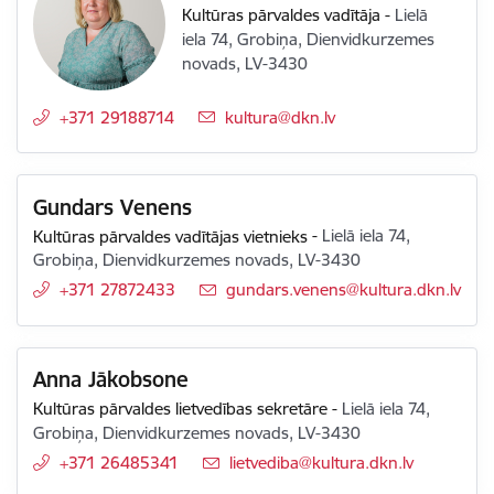
Kultūras pārvaldes vadītāja
-
Lielā
iela 74, Grobiņa, Dienvidkurzemes
novads, LV-3430
+371 29188714
E-pasts:
kultura@dkn.lv
Gundars Venens
Kultūras pārvaldes vadītājas vietnieks
-
Lielā iela 74,
Grobiņa, Dienvidkurzemes novads, LV-3430
+371 27872433
E-pasts:
gundars.venens@kultura.dkn.lv
Anna Jākobsone
Kultūras pārvaldes lietvedības sekretāre
-
Lielā iela 74,
Grobiņa, Dienvidkurzemes novads, LV-3430
+371 26485341
E-pasts:
lietvediba@kultura.dkn.lv