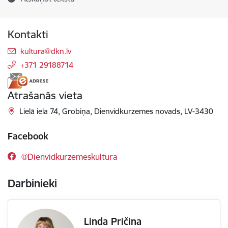
Kontakti
E-pasts:
kultura@dkn.lv
+371 29188714
Atrašanās vieta
Lielā iela 74, Grobiņa, Dienvidkurzemes novads, LV-3430
Facebook
@Dienvidkurzemeskultura
Darbinieki
Linda Pričina