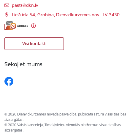
E-pasts:
pasts@dkn.lv
Lielā iela 54, Grobiņa, Dienvidkurzemes nov., LV-3430
Visi kontakti
Sekojiet mums
© 2026 Dienvidkurzemes novada pašvaldība, publicētā satura visas tiesības
aizsargātas.
© 2020 Valsts kanceleja, Tīmekļvietņu vienotās platformas visas tiesības
aizsargātas.