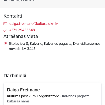
Kontakti
E-pasts:
daiga.freimane@kultura.dkn.lv
+371 29435648
Atrašanās vieta
Skolas iela 3, Kalvene, Kalvenes pagasts, Dienvidkurzemes
novads, LV-3443
Darbinieki
Daiga Freimane
Kultūras pasākumu organizatore
-
Kalvenes pagasta
kultūras nams