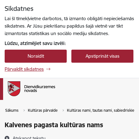
Pāriet uz lapas saturu
Sīkdatnes
Spied
lai meklētu
Enter
Lai šī tīmekļvietne darbotos, tā izmanto obligāti nepieciešamās
sīkdatnes. Ar Jūsu piekrišanu papildus šajā vietnē var tikt
izmantotas statistikas un sociālo mediju sīkdatnes.
Lūdzu, atzīmējiet savu izvēli:
Noraidīt
Apstiprināt visas
Pārvaldīt sīkdatnes
Sākums
Kultūras pārvalde
Kultūras nami, tautas nami, sabiedriskie ce
Kalvenes pagasta kultūras nams
Atskaņot tekstu