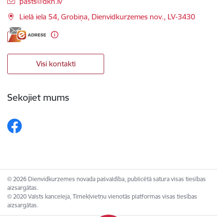
E-pasts:
pasts@dkn.lv
Lielā iela 54, Grobiņa, Dienvidkurzemes nov., LV-3430
Visi kontakti
Sekojiet mums
© 2026 Dienvidkurzemes novada pašvaldība, publicētā satura visas tiesības
aizsargātas.
© 2020 Valsts kanceleja, Tīmekļvietņu vienotās platformas visas tiesības
aizsargātas.