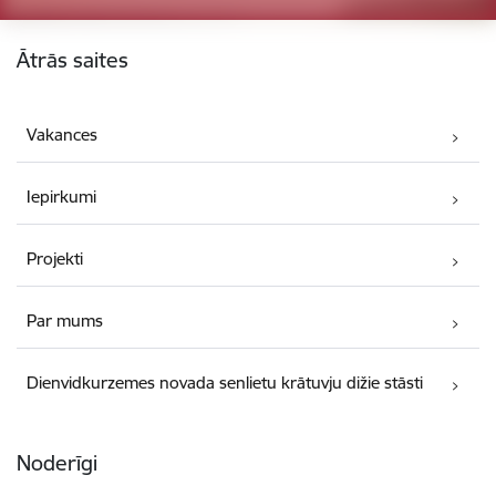
Kājene
Ātrās saites
Vakances
Iepirkumi
Projekti
Par mums
Dienvidkurzemes novada senlietu krātuvju dižie stāsti
Noderīgi