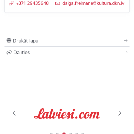
+371 29435648
E-pasts:
daiga.freimane@kultura.dkn.lv
Drukāt lapu
Dalīties