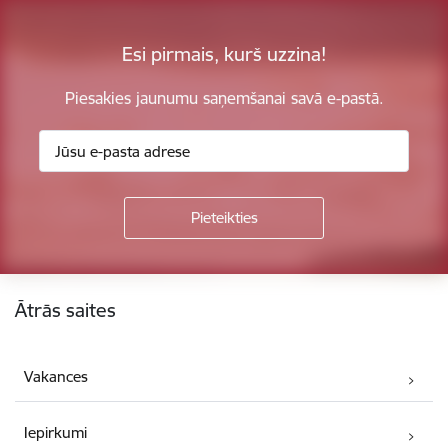
Esi pirmais, kurš uzzina!
Piesakies jaunumu saņemšanai savā e-pastā.
Kājene
Ātrās saites
Vakances
Iepirkumi