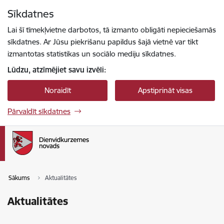
Pāriet uz lapas saturu
Sīkdatnes
Spied
lai meklētu
Enter
Lai šī tīmekļvietne darbotos, tā izmanto obligāti nepieciešamās
sīkdatnes. Ar Jūsu piekrišanu papildus šajā vietnē var tikt
izmantotas statistikas un sociālo mediju sīkdatnes.
Lūdzu, atzīmējiet savu izvēli:
Noraidīt
Apstiprināt visas
Pārvaldīt sīkdatnes
Sākums
Aktualitātes
Aktualitātes