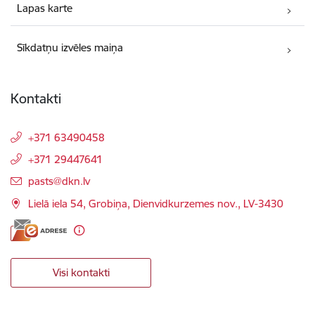
Lapas karte
Sīkdatņu izvēles maiņa
Kontakti
+371 63490458
+371 29447641
E-pasts:
pasts@dkn.lv
Lielā iela 54, Grobiņa, Dienvidkurzemes nov., LV-3430
Visi kontakti