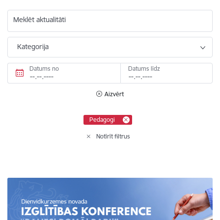
Meklēt aktualitāti
Kategorija
Datums no
Datums līdz
Aizvērt
Pedagogi
Notīrīt filtrus