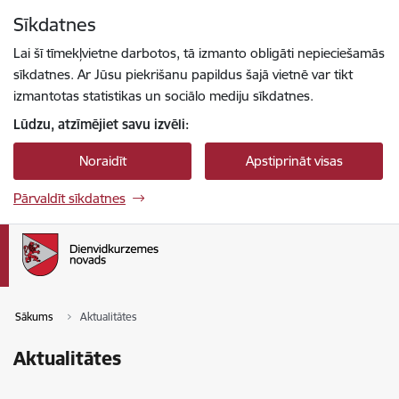
Pāriet uz lapas saturu
Sīkdatnes
Spied
lai meklētu
Enter
Lai šī tīmekļvietne darbotos, tā izmanto obligāti nepieciešamās
sīkdatnes. Ar Jūsu piekrišanu papildus šajā vietnē var tikt
izmantotas statistikas un sociālo mediju sīkdatnes.
Lūdzu, atzīmējiet savu izvēli:
Noraidīt
Apstiprināt visas
Pārvaldīt sīkdatnes
Sākums
Aktualitātes
Aktualitātes