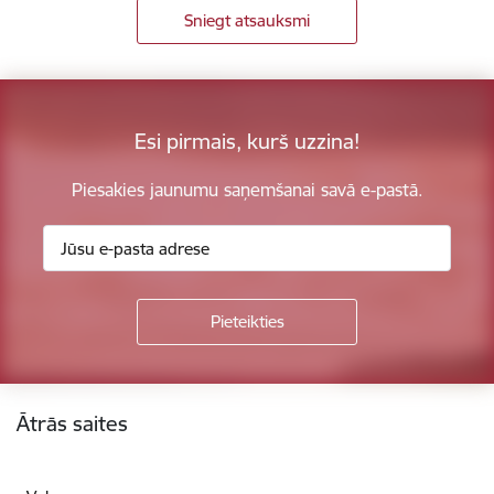
Sniegt atsauksmi
Esi pirmais, kurš uzzina!
Piesakies jaunumu saņemšanai savā e-pastā.
Kājene
Ātrās saites