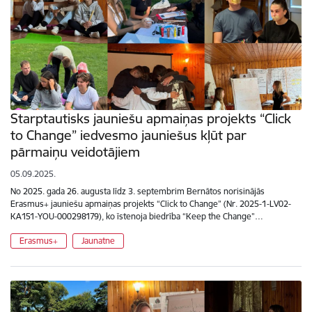
Starptautisks jauniešu apmaiņas projekts “Click
to Change” iedvesmo jauniešus kļūt par
pārmaiņu veidotājiem
05.09.2025.
No 2025. gada 26. augusta līdz 3. septembrim Bernātos norisinājās
Erasmus+ jauniešu apmaiņas projekts “Click to Change” (Nr. 2025-1-LV02-
KA151-YOU-000298179), ko īstenoja biedrība “Keep the Change”…
Erasmus+
Jaunatne