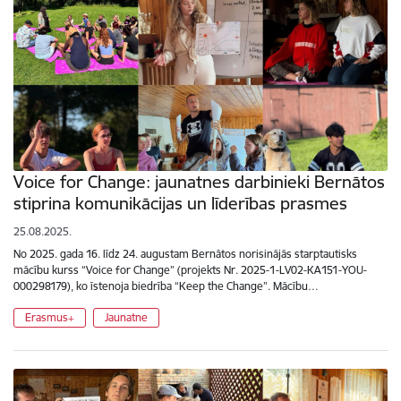
Voice for Change: jaunatnes darbinieki Bernātos
stiprina komunikācijas un līderības prasmes
25.08.2025.
No 2025. gada 16. līdz 24. augustam Bernātos norisinājās starptautisks
mācību kurss “Voice for Change” (projekts Nr. 2025-1-LV02-KA151-YOU-
000298179), ko īstenoja biedrība “Keep the Change”. Mācību…
Erasmus+
Jaunatne