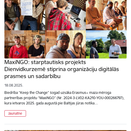
MaxiNGO: starptautisks projekts
Dienvidkurzemē stiprina organizāciju digitālās
prasmes un sadarbību
18.08.2025.
Biedrība “Keep the Change” šogad uzsāka Erasmus+ maza mēroga
partnerības projektu “MaxiNGO” (Nr. 2024-3-LV02-KA210-YOU-000266797),
kura ietvaros 2025. gada augustā pie Baltijas jūras notika…
Jaunatne