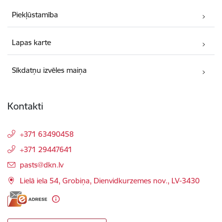
Piekļūstamība
Lapas karte
Sīkdatņu izvēles maiņa
Kontakti
+371 63490458
+371 29447641
E-pasts:
pasts@dkn.lv
Lielā iela 54, Grobiņa, Dienvidkurzemes nov., LV-3430