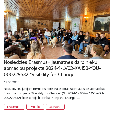
Noslēdzies Erasmus+ jaunatnes darbinieku
apmācību projekts 2024-1-LV02-KA153-YOU-
000229532 “Visibility for Change”
17.06.2025.
No 8. līdz 16. jūnijam Bernātos norisinājās otrās starptautiskās apmācības
Erasmus+ projektā “Visibility for Change” (Nr. 2024-1-LV02-KA153-YOU-
000229532), ko īstenoja biedrība “Keep the Change”…
Erasmus+
Projekti
Jaunatne