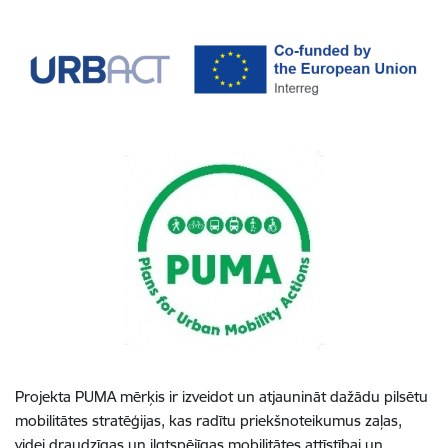
Projekta PUMA mērķis ir izveidot un atjaunināt dažādu pilsētu
mobilitātes stratēģijas, kas radītu priekšnoteikumus zaļas,
videi draudzīgas un ilgtspējīgas mobilitātes attīstībai un