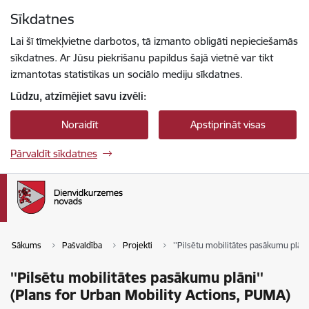
Pāriet uz lapas saturu
Sīkdatnes
Spied
lai meklētu
Enter
Lai šī tīmekļvietne darbotos, tā izmanto obligāti nepieciešamās
sīkdatnes. Ar Jūsu piekrišanu papildus šajā vietnē var tikt
izmantotas statistikas un sociālo mediju sīkdatnes.
Lūdzu, atzīmējiet savu izvēli:
Noraidīt
Apstiprināt visas
Pārvaldīt sīkdatnes
Sākums
Pašvaldība
Projekti
''Pilsētu mobilitātes pasākumu plāni
''Pilsētu mobilitātes pasākumu plāni''
(Plans for Urban Mobility Actions, PUMA)