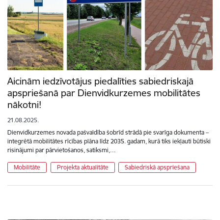
Aicinām iedzīvotājus piedalīties sabiedriskajā
apspriešanā par Dienvidkurzemes mobilitātes
nākotni!
21.08.2025.
Dienvidkurzemes novada pašvaldība šobrīd strādā pie svarīga dokumenta –
integrētā mobilitātes rīcības plāna līdz 2035. gadam, kurā tiks iekļauti būtiski
risinājumi par pārvietošanos, satiksmi,…
Mobilitāte
Projekta aktualitāte
Sabiedriskā apspriešana