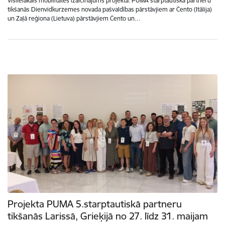
Vislielākais mobilitātes izaicinājums projektā: PUMA starptautiskā partneru
tikšanās Dienvidkurzemes novada pašvaldības pārstāvjiem ar Čento (Itālija)
un Zaļā reģiona (Lietuva) pārstāvjiem Čento un…
Projekta PUMA 5.starptautiskā partneru
tikšanās Larissā, Grieķijā no 27. līdz 31. maijam