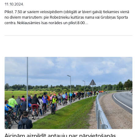
11.10.2024.
Plkst. 7.50 ar saviem velosipēdiem (obligāti ar ķiveri galvā) tiekamies vienā
no diviem maršrutiem: pie Robežnieku kultūras nama vai Grobiņas Sporta
centra. Noklausāmies īsas norādes un plkst.8.00…
Aicinām aizpildīt aptauju par pārvietošanās