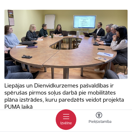
Liepājas un Dienvidkurzemes pašvaldības ir
spērušas pirmos soļus darbā pie mobilitātes
plāna izstrādes, kuru paredzēts veidot projekta
PUMA laikā
19.10.2023.
Piekļūstamība
Izvēlne
Mobilitātes plāna mērķis ir sekmēt ērtas, drošas un pieejamas mobilitātes
veidošanu Liepājā un Dienvidkurzemes novadā. Mobilitātes plāna izstrādē