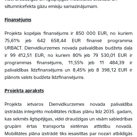
siltumnīcefekta gāzu emisiju samazinājumam.
Finansējums
Projekta kopējais finansējums ir 850 000 EUR, no kuriem
75,61% jeb 642 658,44 EUR finansē programma
URBACT.
Dienvidkurzemes novada pašvaldības budžeta daļa
ir 99 412,51 EUR, no kuriem 80% jeb 79 530,01 EUR ir
programmas finansējums, 11,55% jeb 11 484,39 ir
pašvaldības līdzfinansējums un 8,45% jeb 8 398,12 EUR ir
plānots valsts budžeta līdzfinansējums.
Projekta apraksts
Projekta ietvaros Dienvidkurzemes novada pašvaldība
izstrādās integrēto mobilitātes rīcības plānu līdz 2035. gadam,
kas sekmēs ilgtspējīgas, videi draudzīgas un visām sabiedrības
grupām ērtas transporta sistēmas attīstību novadā.
Mobilitātes plāna izstrādē tiks iesaistītas par nozari atbildīgās