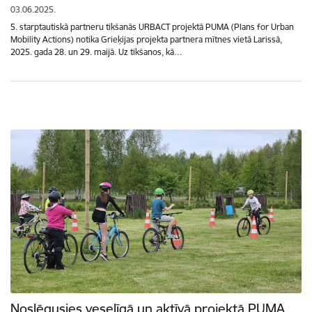
03.06.2025.
5. starptautiskā partneru tikšanās URBACT projektā PUMA (Plans for Urban
Mobility Actions) notika Grieķijas projekta partnera mītnes vietā Larissā,
2025. gada 28. un 29. maijā. Uz tikšanos, kā…
Noslēgusies veselīgā un aktīvā projektā PUMA