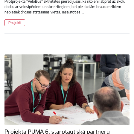
Pilotprojekta “VeloBus” aktivitātes pierādījušas, ka skolēni labprāt uz skolu
dodas ar velosipēdiem un skrejriteņiem, bet pie skolām braucamrīkiem
nepietiek drošas atstāšanas vietas. Iesaistoties…
Projekti
Projekta PUMA 6. starptautiskā partneru