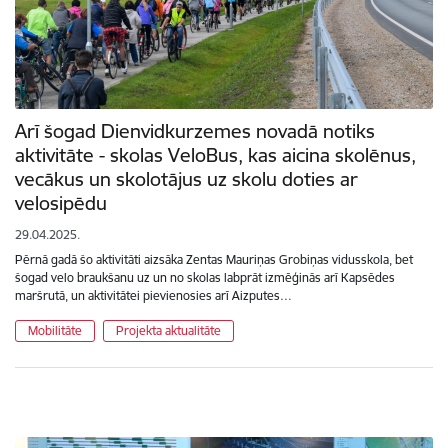
Arī šogad Dienvidkurzemes novadā notiks
aktivitāte - skolas VeloBus, kas aicina skolēnus,
vecākus un skolotājus uz skolu doties ar
velosipēdu
29.04.2025.
Pērnā gadā šo aktivitāti aizsāka Zentas Mauriņas Grobiņas vidusskola, bet
šogad velo braukšanu uz un no skolas labprāt izmēģinās arī Kapsēdes
maršrutā, un aktivitātei pievienosies arī Aizputes…
Mobilitāte
Projekta aktualitāte