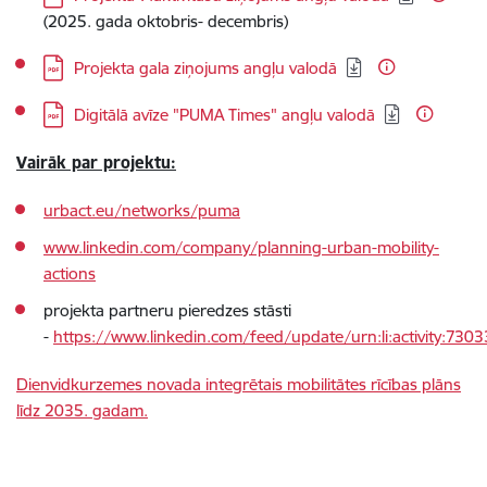
(2025. gada oktobris- decembris)
Lejupielādēt:
Projekta gala ziņojums angļu valodā
Lejupielādēt:
Digitālā avīze "PUMA Times" angļu valodā
Vairāk par projektu:
urbact.eu/networks/puma
www.linkedin.com/company/planning-urban-mobility-
actions
projekta partneru pieredzes stāsti
-
https://www.linkedin.com/feed/update/urn:li:activity:7
Dienvidkurzemes novada integrētais mobilitātes rīcības plāns
līdz 2035. gadam.