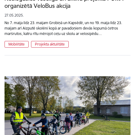
organizētā VeloBus akcija
27.05.2025.
No 7. maija līdz 23. maijam Grobiņā un Kapsēdē, un no 19. maija līdz 23.
maijam arī Aizputē skolēni kopā ar pavadoņiem devās kopumā četros
maršrutos, katru rītu mērojot ceļu uz skolu ar velosipēdu…
Mobilitāte
Projekta aktulitāte