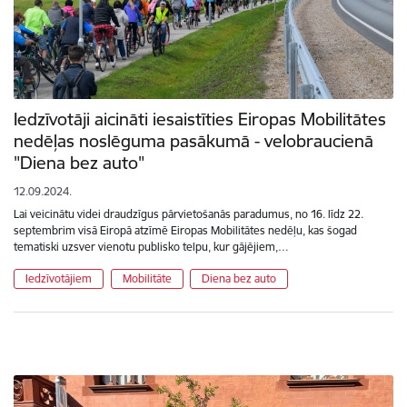
Iedzīvotāji aicināti iesaistīties Eiropas Mobilitātes
nedēļas noslēguma pasākumā - velobraucienā
"Diena bez auto"
12.09.2024.
Lai veicinātu videi draudzīgus pārvietošanās paradumus, no 16. līdz 22.
septembrim visā Eiropā atzīmē Eiropas Mobilitātes nedēļu, kas šogad
tematiski uzsver vienotu publisko telpu, kur gājējiem,…
Iedzīvotājiem
Mobilitāte
Diena bez auto